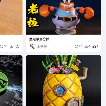
蟹老板全分件
王铁锤


1
56
76
4

