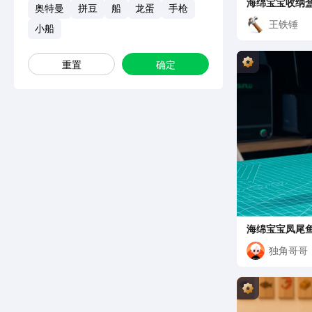
海绵宝宝收纳
奥特曼
拼豆
船
龙蛋
手枪
王铁锤
小船
重置
确定
海绵宝宝凤尾
独角哥哥