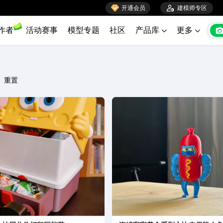

开通会员

建模师专区
作者
活动赛事
模型专题
社区
产品库
更多


重置