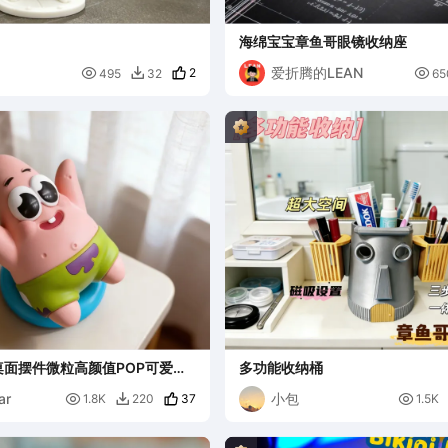
海绵宝宝章鱼哥眼镜收纳座
爱折腾的LEAN

2

495
32
65

面摆件微粒高颜值POP可爱模
多功能收纳桶
ar
小包

37

1.8K
220
1.5K
