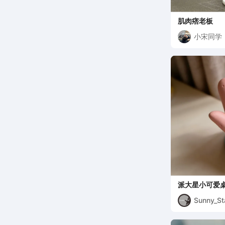
肌肉痞老板
小宋同学
派大星小可爱桌
型摆件
Sunny_St