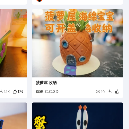
菠萝屋 收纳
C.C.3D
176

1.1K
10

