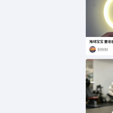
海绵宝宝 蟹老
叠叠乐 卡通Q
别别别