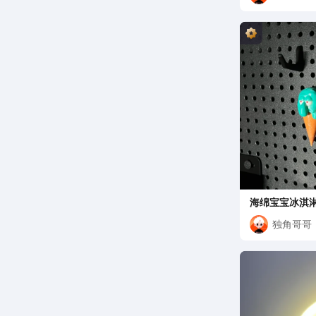
海绵宝宝冰淇
独角哥哥