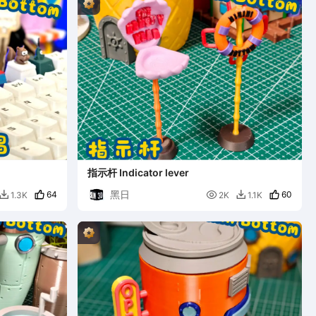
指示杆 Indicator lever
黑日
64

60
1.3K
2K
1.1K

