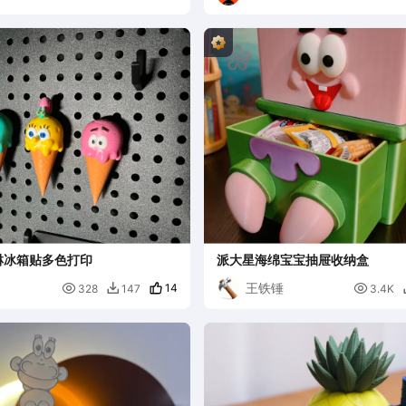
淋冰箱贴多色打印
派大星海绵宝宝抽屉收纳盒
王铁锤

14

328
147
3.4K
