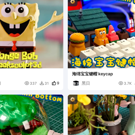
海绵宝宝键帽 keycap
刀
黑日

9

337
31
3.7K
