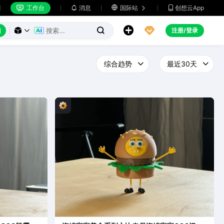
工作台
消息

国际站
创想云App







注册/登录


