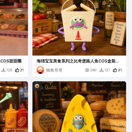
COS甜甜圈
海绵宝宝美食系列之比奇堡路人鱼COS盒装意
大利面
独角哥哥
21

31
129
290
121

