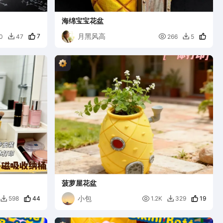
海绵宝宝花盆
月黑风高
7

0
47
266
5


菠萝屋花盆
小包
44

19
598
1.2K
329

