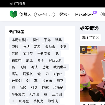
打印服务

AI
探索
创
MakeNow
FlowPrint


标签筛选
热门标签
海绵宝宝

本周值得打
摆件
手办
玩具
花瓶
收纳
花盆
收纳盒
支架
笔筒
宝可梦
手机支架
龙
钥匙扣
解压
盒子
解压玩具
猫
飞机
测试
恐龙
我的世界
高达
洞洞板
蛇
刀
k2pro
伸缩剑
剑
车
拉布布
坦克
花
骷髅
料盘
陀螺
垃圾桶
平板支架
纸巾盒
枪
三角洲
i7
肥皂盒
手机壳
蜘蛛侠