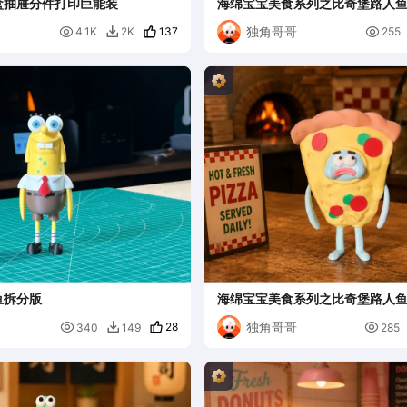
盒抽屉分件打印巨能装
海绵宝宝美食系列之比奇堡路人鱼
香肠
独角哥哥

137

4.1K
2K
255

鱼拆分版
海绵宝宝美食系列之比奇堡路人鱼
独角哥哥

28

340
149
285
