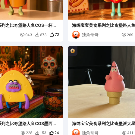
列之比奇堡路人鱼COS一杯可
海绵宝宝美食系列之比奇堡路人鱼
包
独角哥哥

72

943
873
269

列之比奇堡路人鱼COS墨西哥
海绵宝宝美食系列之比奇堡派大星
独角哥哥

24

228
153
411
