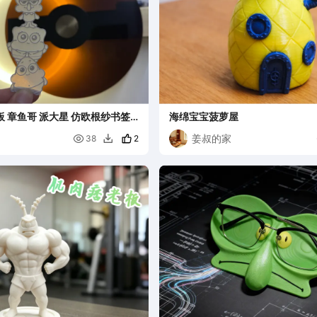
板 章鱼哥 派大星 仿欧根纱书签
海绵宝宝菠萝屋
版《纯耗材版》
姜叔的家

2
38
