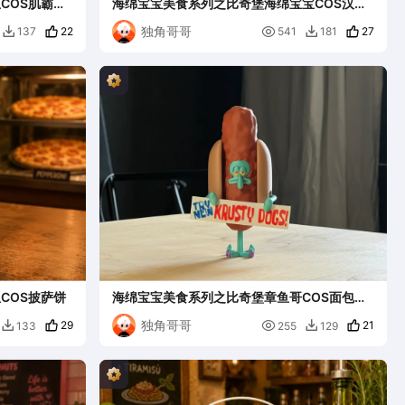
COS肌霸大
海绵宝宝美食系列之比奇堡海绵宝宝COS汉堡
包
独角哥哥
22

27
137
541
181


COS披萨饼
海绵宝宝美食系列之比奇堡章鱼哥COS面包夹
热狗
独角哥哥
29

21
133
255
129

