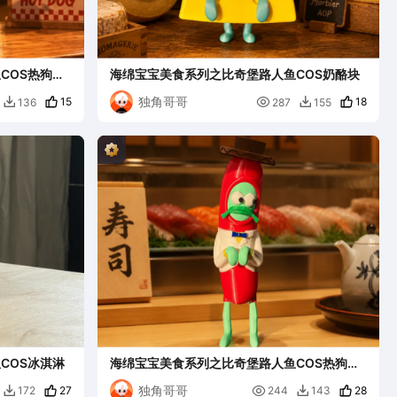
COS热狗面
海绵宝宝美食系列之比奇堡路人鱼COS奶酪块
独角哥哥
15

18
136
287
155


COS冰淇淋
海绵宝宝美食系列之比奇堡路人鱼COS热狗先
生
独角哥哥
27

28
172
244
143

