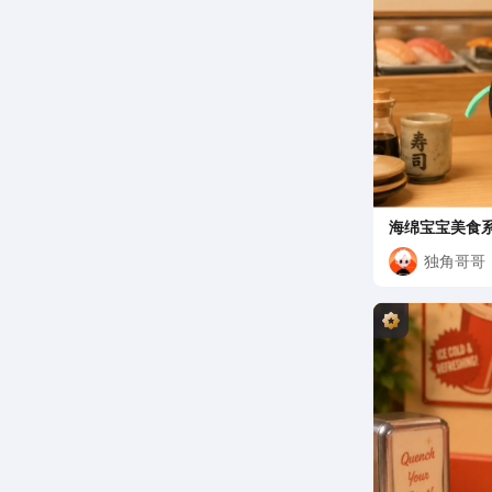
海绵宝宝美食系
寿司
独角哥哥