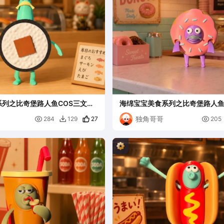
列之比奇堡路人鱼COS三文鱼
海绵宝宝美食系列之比奇堡路人鱼
独角哥哥

27

284
129
205
