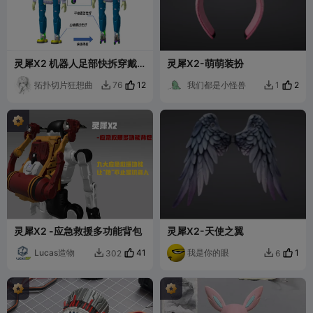
灵犀X2 机器人足部快拆穿戴
灵犀X2-萌萌装扮
机构
拓扑切片狂想曲
12
我们都是小怪兽
2
76
1


灵犀X2 -应急救援多功能背包
灵犀X2-天使之翼
Lucas造物
41
我是你的眼
1
302
6

