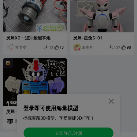
灵犀X2—短冲聚能掌炮
灵犀-星兔S-01
希雨汐
13
蒙奇奇
98
12
207



登录即可使用海量模型
灵犀——高达装甲
挖掘宝藏3D模型、享受便捷3D打印！
黑日
153
263

立即登录/注册