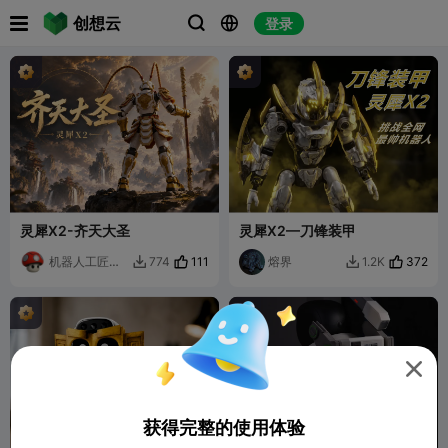

创想云
登录



灵犀X2-齐天大圣
灵犀X2—刀锋装甲
机器人工匠阿
111
熔界
372
774
1.2K


杰

获得完整的使用体验