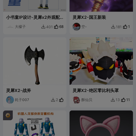
小书童IP设计-灵犀x2外观配
灵犀X2-国王新装
件
大檬子
68
空-
1
401
181


灵犀X2-战斧
灵犀X2-绝区零比利头罩
耗子007
酥仙贝
11
2
13

