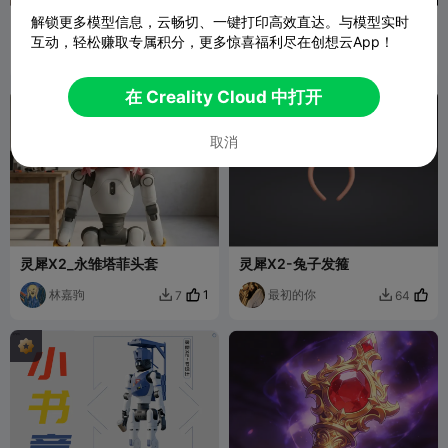
解锁更多模型信息，云畅切、一键打印高效直达。与模型实时
灵犀X2-三星堆金面罩
【适配灵犀X2】ABP-1 “戍卫”
多用途动力背包
互动，轻松赚取专属积分，更多惊喜福利尽在创想云App！
Hands3DLab
126
腾云驾雾陈先
363
865
241


森
在 Creality Cloud 中打开
取消
灵犀X2_永雏塔菲头套
灵犀X2-兔子发箍
林嘉驹
1
最初的你
7
64

