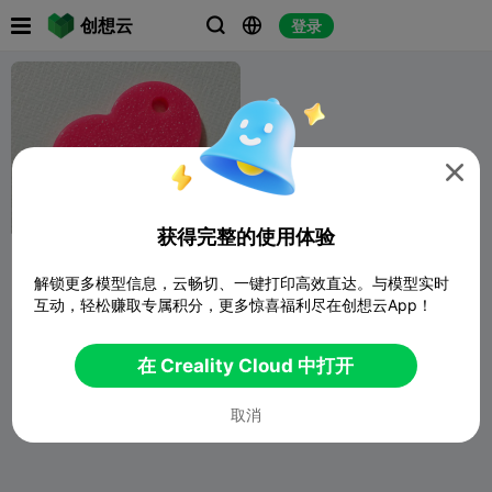

创想云
登录




获得完整的使用体验
爱心挂件
解锁更多模型信息，云畅切、一键打印高效直达。与模型实时
羊咩咩牛哞哞
1
42

互动，轻松赚取专属积分，更多惊喜福利尽在创想云App！
在 Creality Cloud 中打开
取消