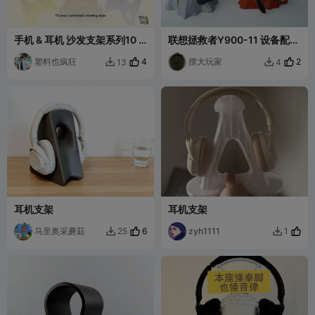
手机 & 耳机 沙发支架系列10 |
联想拯救者Y900-11 设备配件
Triangle Island
收纳树桩
塑料也疯狂
4
摆大玩家
2
13
4


耳机支架
耳机支架
马里奥采蘑菇
6
zyh1111
25
1

