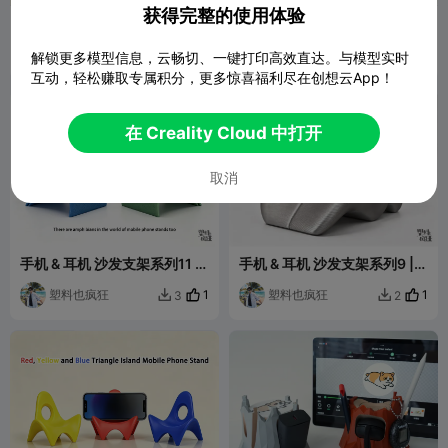
获得完整的使用体验
手机 & 耳机 沙发支架系列5 |
手机 & 耳机 沙发支架系列4 |
伴影沙发手机支架
软榻·听风沙发手机支架
塑料也疯狂
1
塑料也疯狂
1
15
19


解锁更多模型信息，云畅切、一键打印高效直达。与模型实时
互动，轻松赚取专属积分，更多惊喜福利尽在创想云App！
在 Creality Cloud 中打开
取消
手机 & 耳机 沙发支架系列11 |
手机 & 耳机 沙发支架系列9 |
双栖椅（Dual-purpose
Ocean Chair
chair）
塑料也疯狂
1
塑料也疯狂
1
3
2

