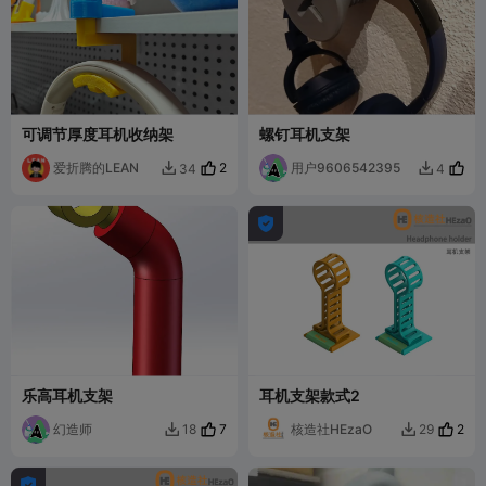
可调节厚度耳机收纳架
螺钉耳机支架
爱折腾的LEAN
2
用户9606542395
34
4



乐高耳机支架
耳机支架款式2
幻造师
7
核造社HEzaO
2
18
29


