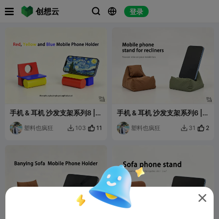

创想云
登录



手机 & 耳机 沙发支架系列8 |
手机 & 耳机 沙发支架系列6 |
孟菲斯风R·Y·B几何椅
麻袋懒人沙发手机支架
塑料也疯狂
11
塑料也疯狂
2
103
31


