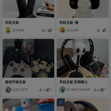
耳机支架
耳机支架-佛
宝宝绵海
是元山啊
4


游戏手柄支架
耳机支架 空洞骑士
北落😊😊😊
1
用户8617315186
1
4
9


