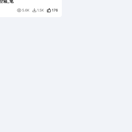
空箱_笔

176
5.6K
1.5K
