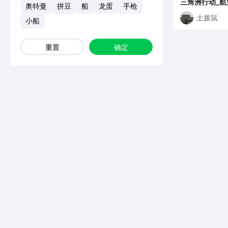
三角洲行动_航
奥特曼
拼豆
船
龙蛋
手枪
土拨鼠
小船
重置
确定