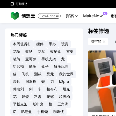
打印服务

AI
探索
创
MakeNow
FlowPrint


标签筛选
热门标签
航空箱

本周值得打
摆件
手办
玩具
花瓶
收纳
花盆
收纳盒
支架
笔筒
宝可梦
手机支架
龙
钥匙扣
解压
盒子
解压玩具
猫
飞机
测试
恐龙
我的世界
高达
洞洞板
蛇
刀
k2pro
伸缩剑
剑
车
拉布布
坦克
花
骷髅
料盘
陀螺
垃圾桶
平板支架
纸巾盒
枪
三角洲
i7
肥皂盒
手机壳
蜘蛛侠