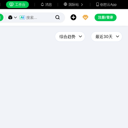
工作台
消息

国际站
创想云App







注册/登录


