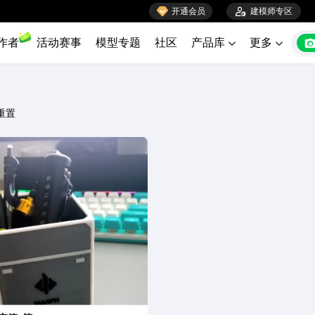

开通会员

建模师专区
作者
活动赛事
模型专题
社区
产品库
更多


重置