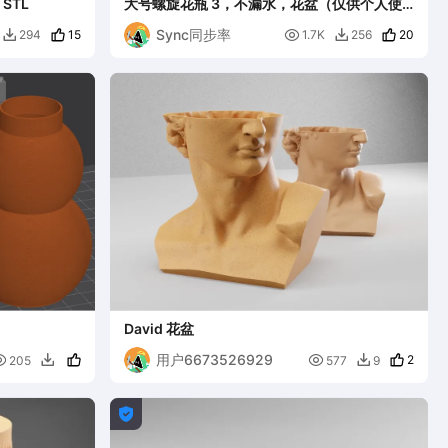
STL
大号螺旋花瓶 3，不漏水，花盆（仅供个人使
用）
Sync同步率
15

20
294
1.7K
256


David 花盆
用户6673526929


2
205
577
9


