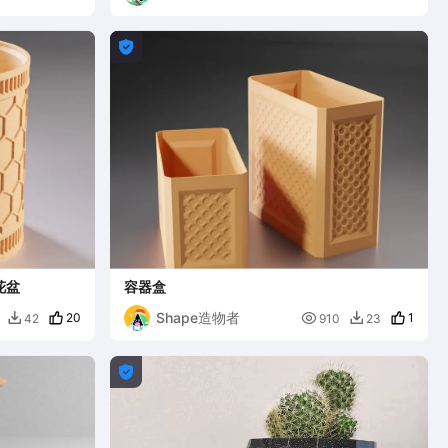

花盆
容器盒
Shape造物者
20

1
42
910
23


