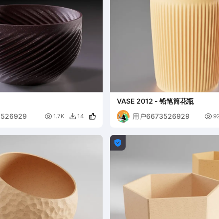
VASE 2012 - 铅笔筒花瓶
526929
用户6673526929


1.7K
14
9

