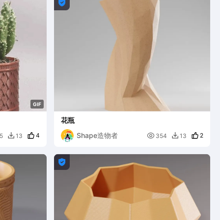

G
I
F
花瓶
Shape造物者
4

2
5
13
354
13


