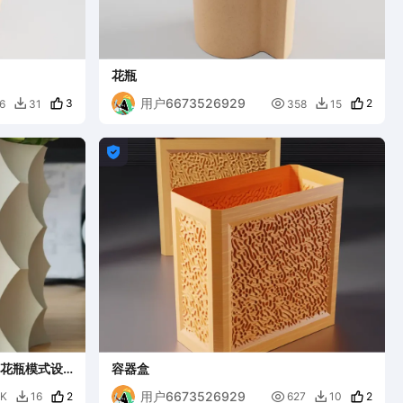
花瓶
用户6673526929
3

2
6
31
358
15



 - 花瓶模式设
容器盒
用户6673526929
2

2
3K
16
627
10

