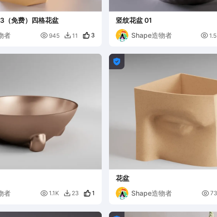
2023（免费）四格花盆
竖纹花盆 01
造物者
Shape造物者

3

945
11
1.


花盆
造物者
Shape造物者

1

1.1K
23
7
