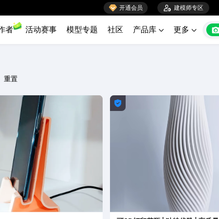

开通会员

建模师专区
作者
活动赛事
模型专题
社区
产品库
更多


重置
