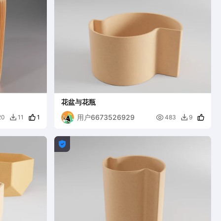
花盆与花瓶
用户6673526929
1

20
11
483
9


