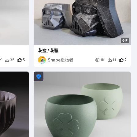
G
I
F
花盆 / 花瓶
Shape造物者
5

2
K
35
1K
11


