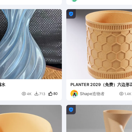

漏水
PLANTER 2029（免费）六边形
Shape造物者

80

4K
713
1.4K

