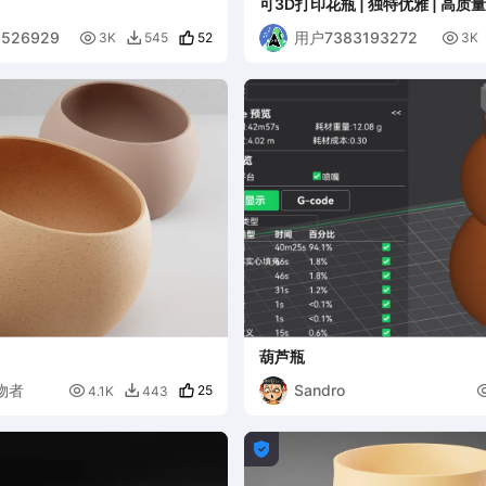
可3D打印花瓶 | 独特优雅 | 高质量 
526929
用户7383193272

52

3K
545
3K

葫芦瓶
造物者
Sandro

25
4.1K
443

