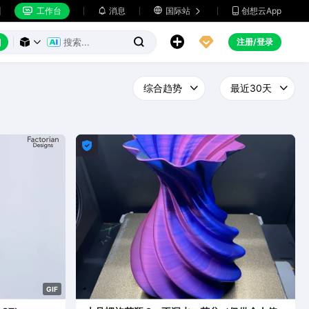
工作台
消息

国际站
创想云App







注册/登录




G
I
F