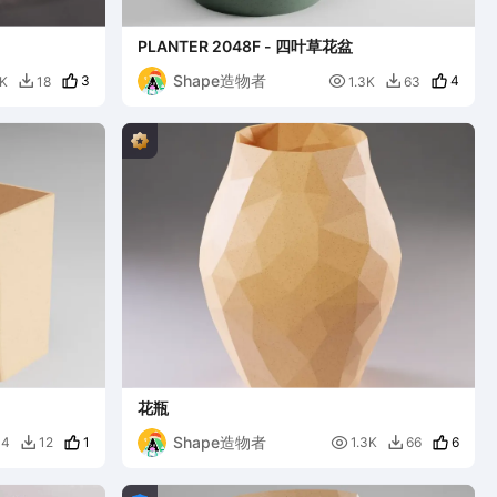
PLANTER 2048F - 四叶草花盆
Shape造物者
3

4
5K
18
1.3K
63


花瓶
Shape造物者
1

6
34
12
1.3K
66

