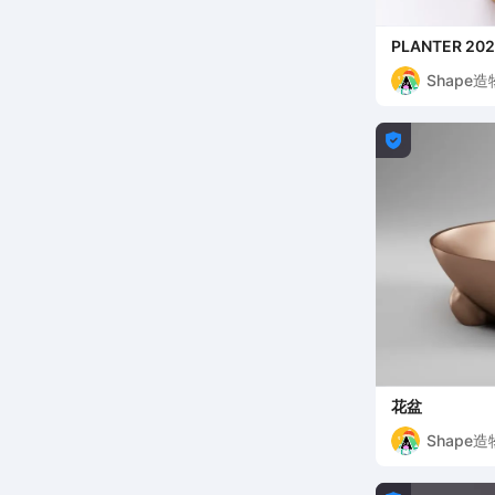
PLANTER 
Shape

花盆
Shape