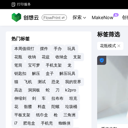
打印服务

AI
探索
创
MakeNow
FlowPrint


标签筛选
热门标签
花瓶模式

本周值得打
摆件
手办
玩具
花瓶
收纳
花盆
收纳盒
支架

笔筒
宝可梦
手机支架
龙
钥匙扣
解压
盒子
解压玩具
猫
飞机
测试
恐龙
我的世界
高达
洞洞板
蛇
刀
k2pro
伸缩剑
剑
车
拉布布
坦克
花
骷髅
料盘
陀螺
垃圾桶
平板支架
纸巾盒
枪
三角洲
i7
肥皂盒
手机壳
蜘蛛侠