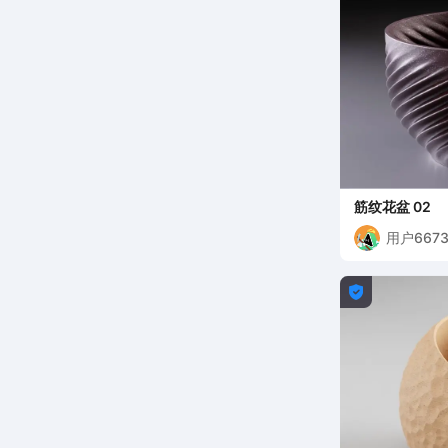
筋纹花盆 02
用户6673
