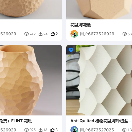
花盆与花瓶
526929
用户6673526929

2

742
24
56


（免费）FLINT 花瓶
Anti Quilted 植物花盆与种植盆
计
526929
用户6673527025

3

925
13
1.
