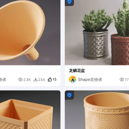

龙鳞花盆
造物者
Shape造物者

15

2.3K
234
77

