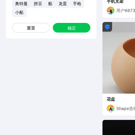
手机支架
奥特曼
拼豆
船
龙蛋
手枪
用户6673
小船

重置
确定
花盆
Shape