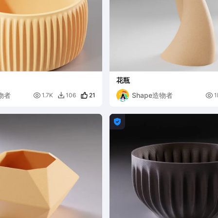
花瓶
造物者
Shape造物者

21

1.7K
106
1

