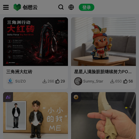

创想云
登录



三角洲大红砖
星星人满脸脏脏继续努力POP
可爱模型摆件
SUZO
29
Sunny_Star
56
266
650


