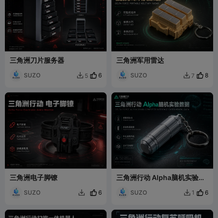
三角洲刀片服务器
三角洲军用雷达
SUZO
6
SUZO
8
5
7


三角洲电子脚镣
三角洲行动 Alpha脑机实验数
据
SUZO
6
SUZO
6
1

