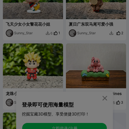
飞天少女小女警花花小姐
夏日广东双马尾可爱小强
Sunny_Star
1
Sunny_Star
2
6


龙珠小新cos孙悟空
Three Little Kirby Figurines

Sunny_Star
7
Sunny_Star
3
123
5


登录即可使用海量模型
挖掘宝藏3D模型、享受便捷3D打印！
立即登录/注册