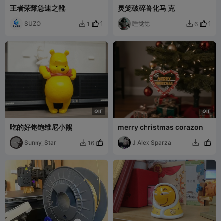
王者荣耀急速之靴
灵笼破碎兽化马 克
SUZO
1
睡觉觉
1
1
6


G
I
F
G
I
F
吃的好饱饱维尼小熊
merry christmas corazon
Sunny_Star
J Alex Sparza
16

