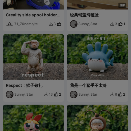
G
I
F
Creality side spool holder
经典铺盖滑稽脸
assembly with bearing
mechanism.
71_70nemojte
Sunny_Star
1
3
3


Respect！猴子敬礼
我是一个鲨手不太冷
Sunny_Star
2
Sunny_Star
2
13
6

