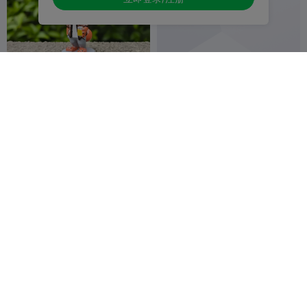
Cool Nick Wilde - Zootopia
Santo antonio
2酷酷的尼克狐狸-疯狂动物城
2
Sunny_Star
1
T.C.
1
5
2


John wick
cão d'água irlandês
T.C.
T.C.
1
1

