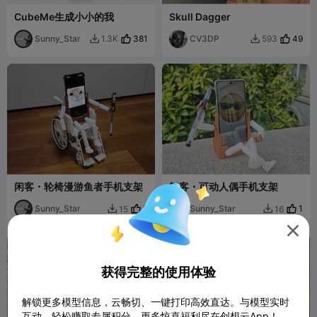
CubeMe生成小小的我
Skull Dagger
Sunny_Star
381
CV3DP
49
1.3K
593


闲客・轮椅漫游鱼者手机支架
闲客・可动人偶手机支架
Sunny_Star
2
Sunny_Star
1
15
16



获得完整的使用体验
解锁更多模型信息，云畅切、一键打印高效直达。与模型实时
互动，轻松赚取专属积分，更多惊喜福利尽在创想云App！