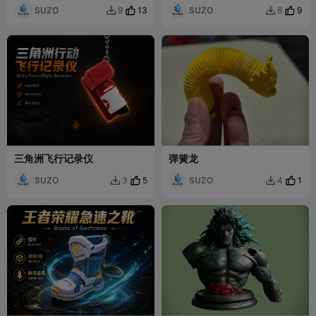
SUZO
13
SUZO
9
9
6


三角洲飞行记录仪
弹簧龙
SUZO
5
SUZO
1
3
4

