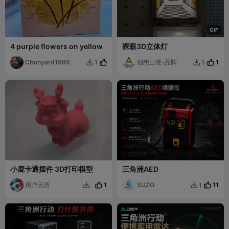
G
I
F
4 purple flowers on yellow
裸眼3D立体灯
Cbunyard1986
创想三维-品牌
1
1
5


小鹿卡通摆件 3D打印模型
三角洲AED
用户无语
1
SUZO
11
1

