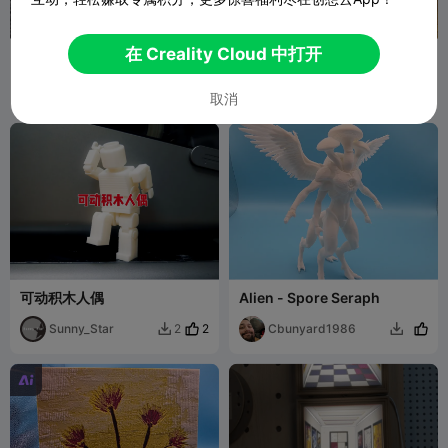
在 Creality Cloud 中打开
澄汀纳景盘-艺术收纳
浓情巧克力格子收纳盒
Sunny_Star
Sunny_Star
3
1
13


取消
可动积木人偶
Alien - Spore Seraph
Sunny_Star
2
Cbunyard1986
2


