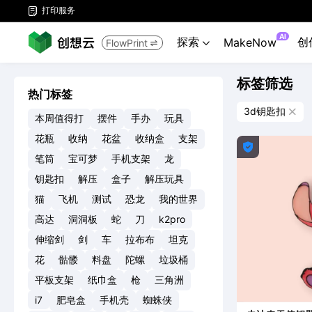
打印服务

AI
探索
创
MakeNow
FlowPrint


标签筛选
热门标签
3d钥匙扣

本周值得打
摆件
手办
玩具
花瓶
收纳
花盆
收纳盒
支架

笔筒
宝可梦
手机支架
龙
钥匙扣
解压
盒子
解压玩具
猫
飞机
测试
恐龙
我的世界
高达
洞洞板
蛇
刀
k2pro
伸缩剑
剑
车
拉布布
坦克
花
骷髅
料盘
陀螺
垃圾桶
平板支架
纸巾盒
枪
三角洲
i7
肥皂盒
手机壳
蜘蛛侠