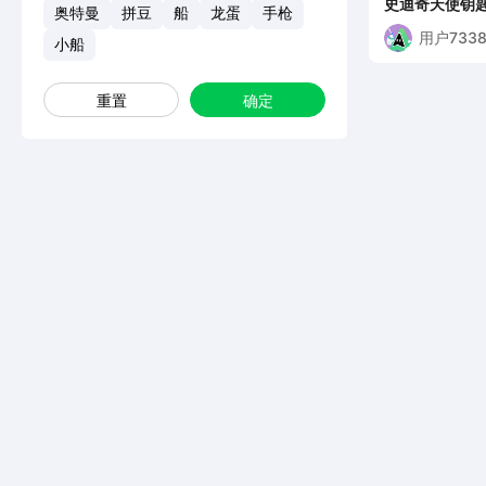
史迪奇天使钥
奥特曼
拼豆
船
龙蛋
手枪
用户7338
小船
重置
确定