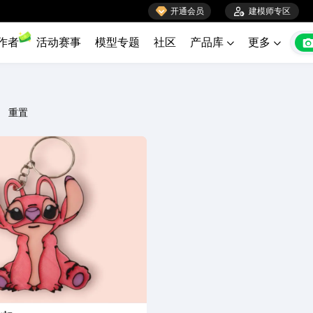

开通会员

建模师专区
作者
活动赛事
模型专题
社区
产品库
更多


重置