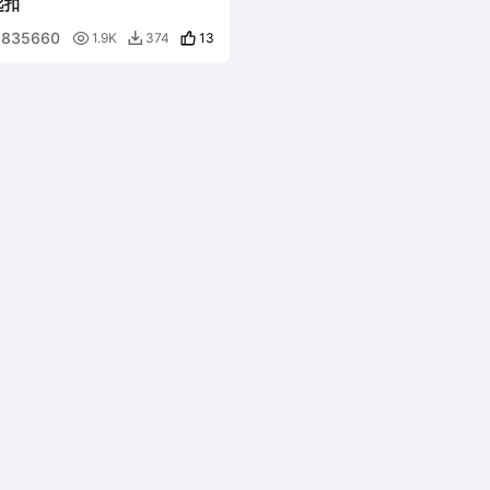
匙扣
835660

13
1.9K
374
