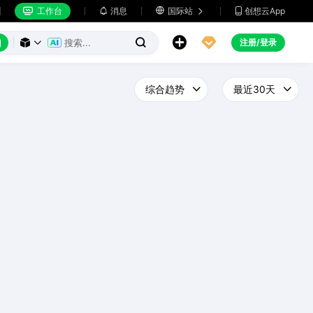
工作台
消息

国际站
创想云App







注册/登录


