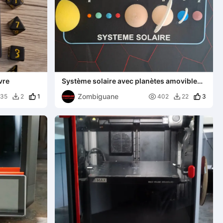
vre
Système solaire avec planètes amovibles -
Puzzle éducatif
Zombiguane
1

3
35
2
402
22

