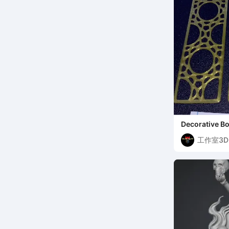
Decorative Bo
FRIENDLY FD
工作室3D