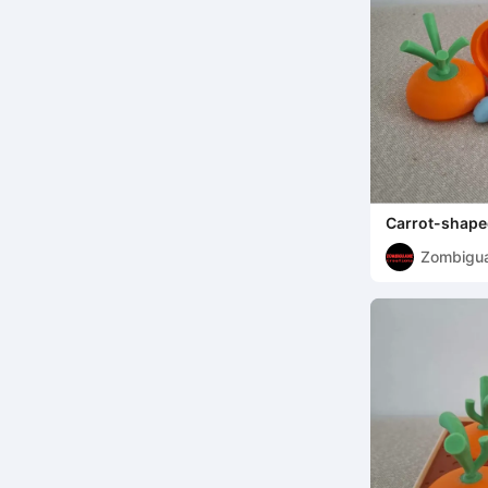
Carrot-shaped
Zombigu