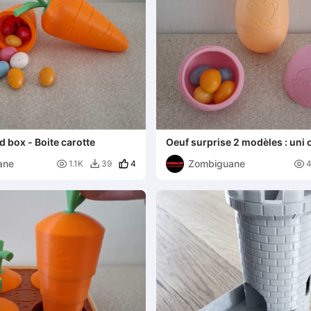
 box - Boite carotte
Oeuf surprise 2 modèles : uni 
dessin poussin
ane
Zombiguane

4

1.1K
39
