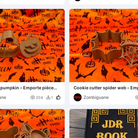
r pumpkin – Emporte pièce
Cookie cutter spider web – Em
toile araignée
ane
Zombiguane

304
1
