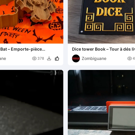
 Bat – Emporte-pièce
Dice tower Book – Tour à dés li
is
ane
Zombiguane


378
4
