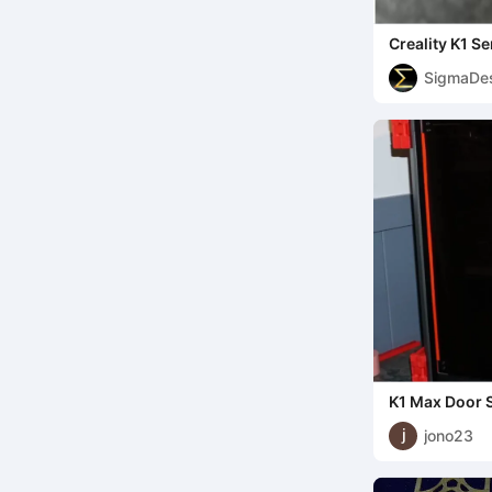
Creality K1 S
Vibration Da
SigmaDes
K1 Max Door S
Standard Hin
jono23