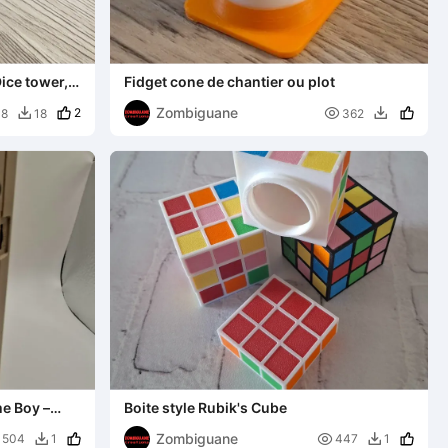
Dice tower,
Fidget cone de chantier ou plot
Zombiguane
2

08
18
362


e Boy –
Boite style Rubik's Cube
Zombiguane

504
1
447
1

