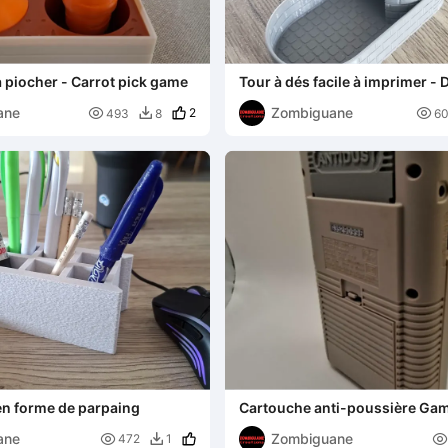
à piocher - Carrot pick game
Tour à dés facile à imprimer - 
easy to print
ane
Zombiguane

2

493
8
6

en forme de parpaing
Cartouche anti-poussière Gam
Antidust card game
ane
Zombiguane


472
1
