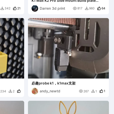
K1 Max K2 Pro Side mount Build plate
holder for D3P riser
Darren 3d print
21

64
342
817
960


必趣probe k1，k1max支架
andy_newtd

1
234
2
267
1

