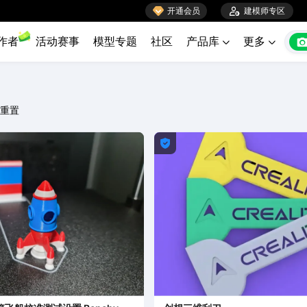

开通会员

建模师专区
作者
活动赛事
模型专题
社区
产品库
更多


重置
