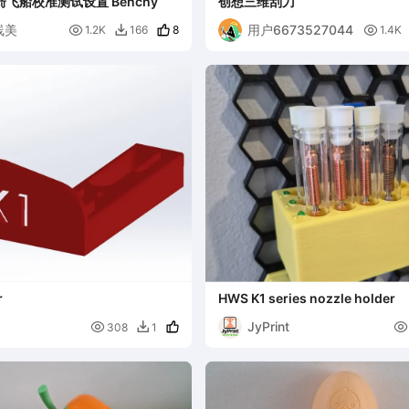
火箭飞船校准测试设置 Benchy
创想三维刮刀
线美
用户6673527044

8

1.2K
166
1.4K

r
HWS K1 series nozzle holder
JyPrint


308
1
