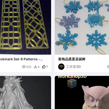
okmark Set-6 Patterns -
装饰品星星圣诞树
M FAST PRINT
工作室3D

1
522
4
