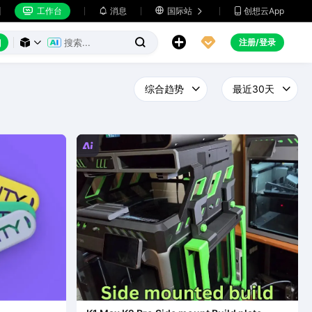
工作台
消息

国际站
创想云App







注册/登录



