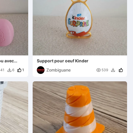
ou avec
Support pour oeuf Kinder
Zombiguane
1

441
6
539

