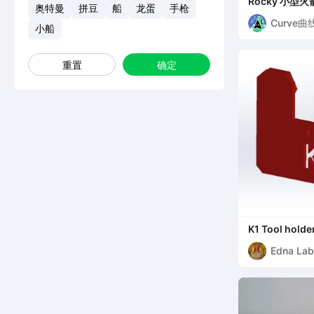
Rocky 小型
奥特曼
拼豆
船
龙蛋
手枪
Curve曲
小船
重置
确定
K1 Tool holde
Edna Lab