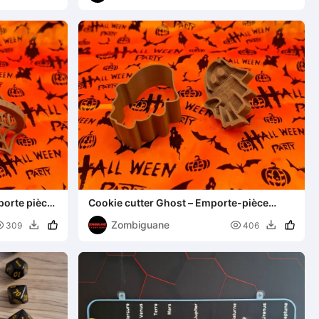
porte pièce
Cookie cutter Ghost – Emporte-pièce
fantôme
Zombiguane


309
406

