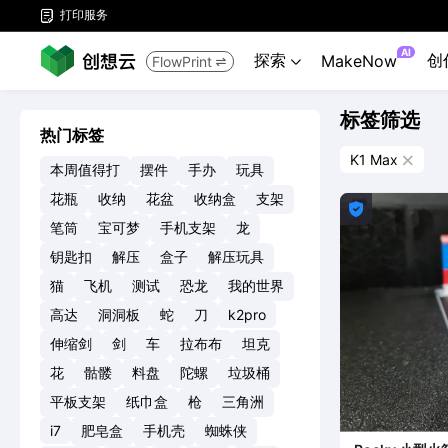
打印服务

AI
探索
创
MakeNow
FlowPrint


标签筛选
热门标签
K1 Max

本周值得打
摆件
手办
玩具
花瓶
收纳
花盆
收纳盒
支架

笔筒
宝可梦
手机支架
龙
钥匙扣
解压
盒子
解压玩具
猫
飞机
测试
恐龙
我的世界
高达
洞洞板
蛇
刀
k2pro
伸缩剑
剑
车
拉布布
坦克
花
骷髅
料盘
陀螺
垃圾桶
平板支架
纸巾盒
枪
三角洲
i7
肥皂盒
手机壳
蜘蛛侠