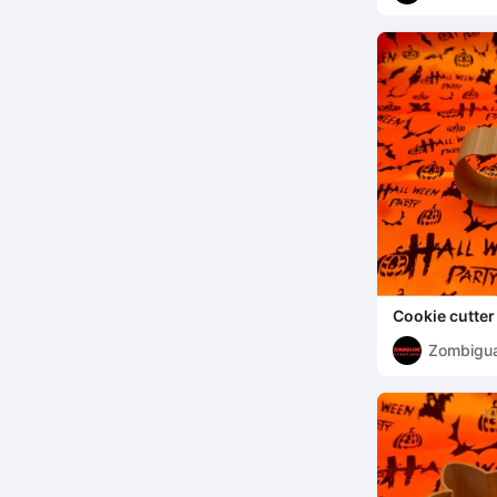
Cookie cutte
citrouille
Zombigu