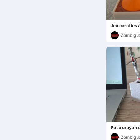
Jeu carottes 
Zombigu
Pot à crayon 
Zombigu