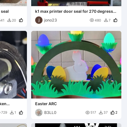
 seal
k1 max printer door seal for 270 degress
hinges
jono23

541
20
480
7


oken
Easter ARC
B3LL0


2
729
1
517
37

