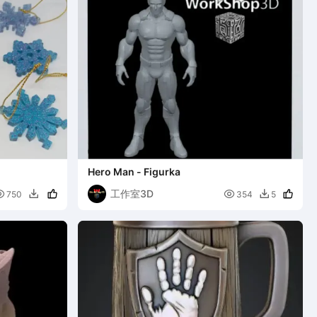
Hero Man - Figurka
工作室3D


750
354
5

