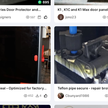
695
eries Door Protector and
K1 , K1C and K1 Max door panel
mper
igners
jono23


597

eal – Optimized for factory
Teflon pipe secure - repair br
ges
housing
Cbunyard1986

452
4
