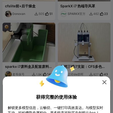
cfslite前+后干燥盒
SparkX i7 热端导风罩
Donovan
51
SPARKX官方
23
505
462


sparkx i7废料盒及配套废料挡
创想三维i7支架：CFS多色盒
板
子支架（让你的桌面更整洁）
老爷保号
143
正经de群晖
43
1.9K
827



获得完整的使用体验
解锁更多模型信息，云畅切、一键打印高效直达。与模型实时
互动，轻松赚取专属积分，更多惊喜福利尽在创想云App！