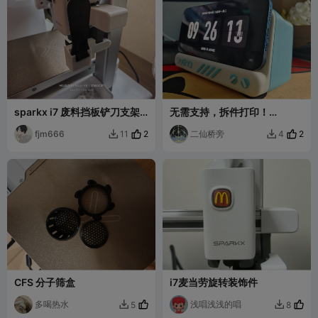
sparkx i7 废料挡板铲刀支架
无需支持，拆件打印！
二合一
SPARKX复古手机支架~新手
fjm666
2
必备。
二仙桥旁
2
11
4


CFS 分子筛盒
i7麦当劳旋转装饰件
多喝热水
浅唱浅浅的唱
5
8

