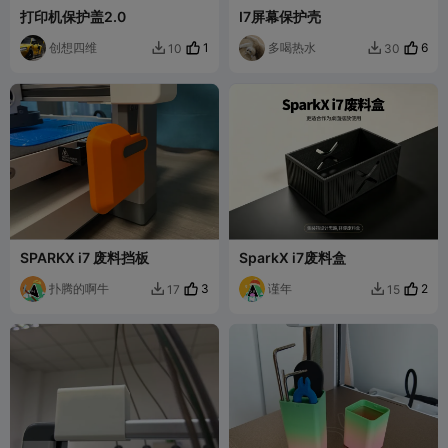
打印机保护盖2.0
I7屏幕保护壳
创想四维
1
多喝热水
6
10
30


SPARKX i7 废料挡板
SparkX i7废料盒
扑腾的啊牛
3
谨年
2
17
15

