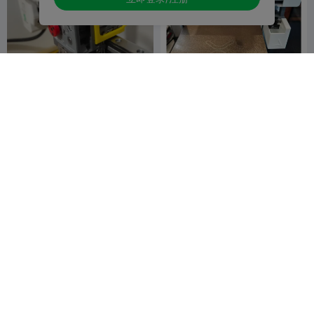
【散热增强后壳】sparkx i7
财圆滚滚i7打印头旋转装饰件
工具头后壳 [spark i7]
6水
3
Donovan
3
39
12


i7屏幕保护壳
CFS-Lite收纳盒
创想四维
15
SPARKX官方
34
115
347

