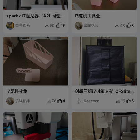
sparkx i7阻尼器（A2L同理黑
I7随机工具盒
科技阻尼器）
老爷保号
16
多喝热水
8
50
43


I7废料收集
创想三维i7封箱支架_CFSlite
增高支架_低成本_省事_V1.0
多喝热水
4
Keeeecc
6
76
16

