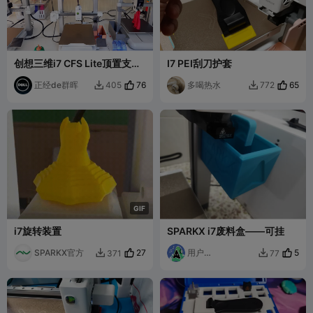
创想三维i7 CFS Lite顶置支架
I7 PEI刮刀护套
（上置支架）多色盒子供料支
架
正经de群晖
76
多喝热水
65
405
772


G
I
F
i7旋转装置
SPARKX i7废料盒——可挂
SPARKX官方
27
用户
5
371
77


2234476290