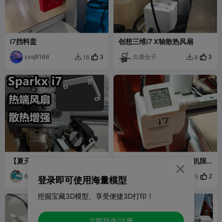
I7挡料盖
创想三维i7 X轴散热风扇
zxq9166
3
久柴合子
3
16
8


【夏天不空打】【热端风扇散
小米温度计2支架 i7打印机限
热增强】sprakx i7 热端风扇
位插孔版

导流罩
6水
9
戍柏
2
16
35


登录即可使用海量模型
挖掘宝藏3D模型、享受便捷3D打印！
立即登录/注册