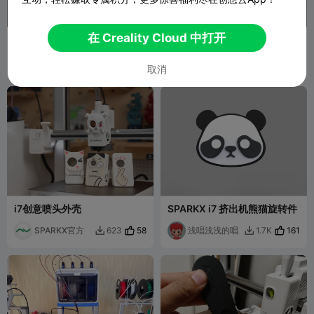
在 Creality Cloud 中打开
i7线缆保护
SPARKX i7 CFS-Lite干燥盒
Donovan
16
刺鸡
29
423
436


取消
i7创意喷头外壳
SPARKX i7 挤出机熊猫旋转件
SPARKX官方
58
浅唱浅浅的唱
161
623
1.7K

