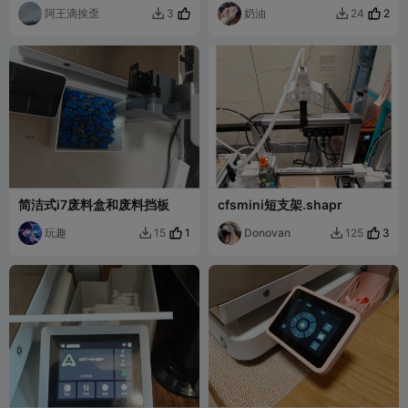
阿王滴挨歪
奶油
2
3
24


简洁式i7废料盒和废料挡板
cfsmini短支架.shapr
玩趣
1
Donovan
3
15
125

