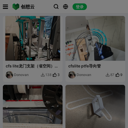

创想云
登录



cfs lite龙门支架（省空间）
cfslite ptfe导向管
（超省料510g搞定）（铝型
材）
Donovan
3
Donovan
9
138
87

