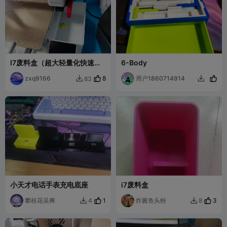
I7废料盒（超大轻量化快速打
6-Body
印）
zxq9166
8
用户1860714914
83


小天才电话手表充电底座
i7废料盒
攀枝花吴爽
1
炸酱鱼头粉
3
4
8

