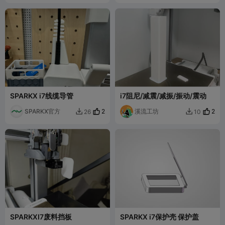
SPARKX i7线缆导管
i7阻尼/减震/减振/振动/震动
SPARKX官方
2
溪流工坊
2
26
10


SPARKXI7废料挡板
SPARKX i7保护壳 保护盖