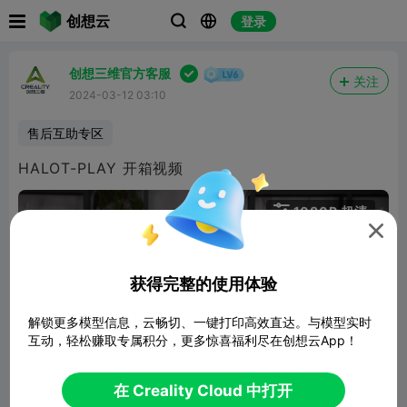

创想云
登录




创想三维官方客服
关注
2024-03-12 03:10
售后互助专区
HALOT-PLAY 开箱视频

1080P 超清


获得完整的使用体验
解锁更多模型信息，云畅切、一键打印高效直达。与模型实时
互动，轻松赚取专属积分，更多惊喜福利尽在创想云App！
03:17
在 Creality Cloud 中打开