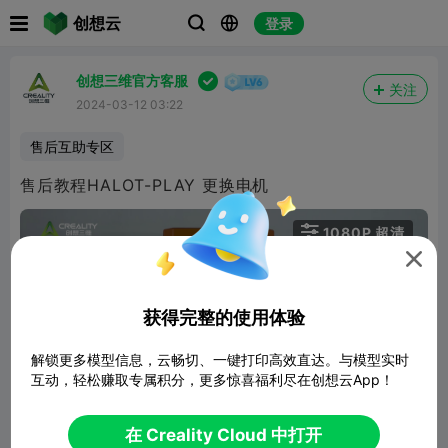

创想云
登录




创想三维官方客服
关注
2024-03-12 03:22
售后互助专区
售后教程HALOT-PLAY 更换电机

1080P 超清


获得完整的使用体验
解锁更多模型信息，云畅切、一键打印高效直达。与模型实时
互动，轻松赚取专属积分，更多惊喜福利尽在创想云App！
06:00
在 Creality Cloud 中打开