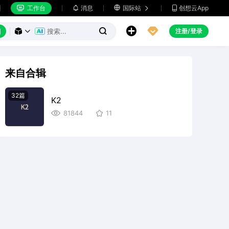
工作台
消息

国际站
创想云App







注册/登录



来自合辑
32篇
K2
81844
11

