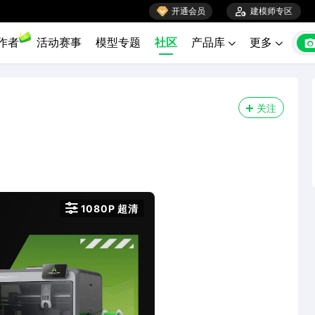

开通会员

建模师专区
作者
活动赛事
模型专题
社区
产品库
更多


关注

1080P 超清