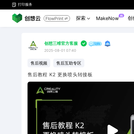
打印服务

AI
探索
创
MakeNow
FlowPrint



创想三维官方客服
2025-08-01 07:40
售后视频
售后互助专区
售后教程 K2 更换喷头转接板
