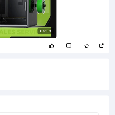
04:38

