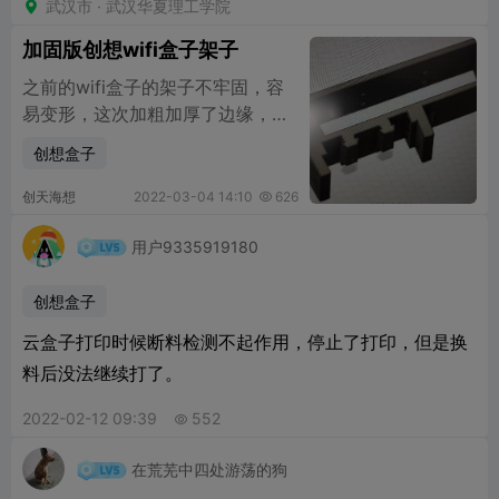
武汉市 · 武汉华夏理工学院

加固版创想wifi盒子架子
之前的wifi盒子的架子不牢固，容
易变形，这次加粗加厚了边缘，终
于好用了，卡的牢固了，感谢大家
创想盒子
的欣赏。
创天海想
2022-03-04 14:10
626

用户9335919180
创想盒子
云盒子打印时候断料检测不起作用，停止了打印，但是换
料后没法继续打了。
2022-02-12 09:39
552

在荒芜中四处游荡的狗