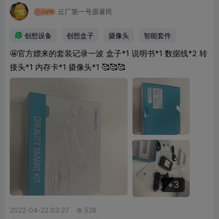
云厂第一号原著民

创想设备
创想盒子
摄像头
智能套件
🤩官方嫖来的套装记录一波 盒子*1 说明书*1 数据线*2 转
接头*1 内存卡*1 摄像头*1 🥰🥰🥰
3
3
2022-04-22 03:27
526
