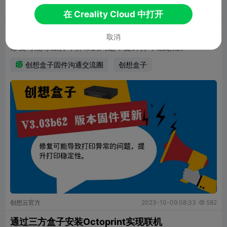
创想云官方
2023-10-31 04:04
705

在 Creality Cloud 中打开
创想盒子固件V3.03b62版本更新
取消
修复可能导致打印异常的问题，提升打印稳定性。

创想盒子固件沟通交流圈
创想盒子
创想云官方
2023-10-09 08:33
582

通过三方盒子安装Octoprint实现联机