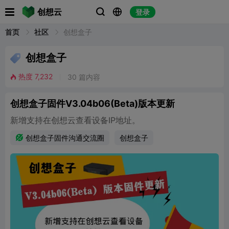

创想云
登录


首页
社区
创想盒子

创想盒子
热度
7,232
30
篇内容

创想盒子固件V3.04b06(Beta)版本更新
新增支持在创想云查看设备IP地址。

创想盒子固件沟通交流圈
创想盒子