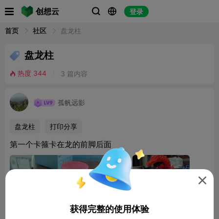

创想云
登录


首页
社区
盘龙柱

盘龙柱
热度
344
3
篇内容

孤帆远影
盘龙柱
打印分享
第一个卡箍卡在龙的前脚后面

获得完整的使用体验