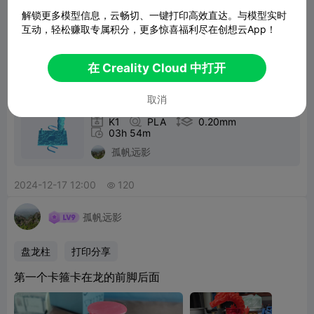
解锁更多模型信息，云畅切、一键打印高效直达。与模型实时
互动，轻松赚取专属积分，更多惊喜福利尽在创想云App！
在 Creality Cloud 中打开
取消
dragon__PLA_3h54m


K1

PLA

0.20mm

03h 54m
孤帆远影
2024-12-17 12:00
120

孤帆远影
盘龙柱
打印分享
第一个卡箍卡在龙的前脚后面