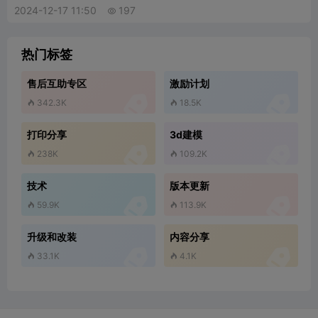
2024-12-17 11:50
197

热门标签
售后互助专区
激励计划


342.3K
18.5K


打印分享
3d建模


238K
109.2K


技术
版本更新


59.9K
113.9K


升级和改装
内容分享



登录即可使用海量模型
33.1K
4.1K


挖掘宝藏3D模型、享受便捷3D打印！
立即登录/注册