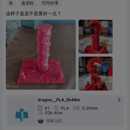
龙
盘龙柱
打印分享
这样子盘是不是要好一点？
dragon__PLA_3h49m


K1

PLA

0.20mm

03h 45m
孤帆远影