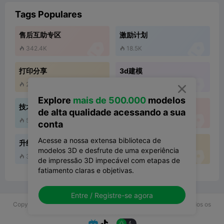
Tags Populares
售后互助专区
激励计划


342.4K
18.5K


打印分享
3d建模


238K
109.2K



Explore
mais de 500.000
modelos
技术
版本更新
de alta qualidade acessando a sua


59.9K
113.9K


conta
Acesse a nossa extensa biblioteca de
升级和改装
内容分享
modelos 3D e desfrute de uma experiência


33.1K
4.1K


de impressão 3D impecável com etapas de
fatiamento claras e objetivas.
Entre / Registre-se agora
Copyright © 2025 Shenzhen Creality 3D Technology Co., Ltd Todos os
Direitos Reservados.