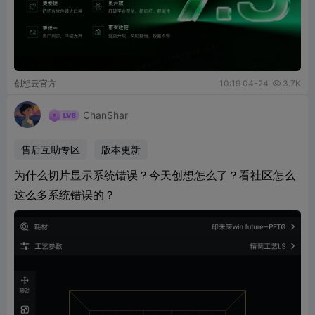
创想云官方
10:19 04-24
3.7K

ChanShar
售后互助专区
版本更新
为什么切片显示系统错误？今天创想怎么了？看社区怎么
这么多系统错误的？