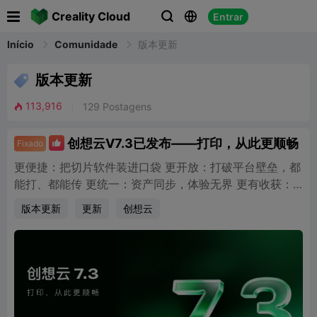

Creality Cloud
Entrar


Início
Comunidade
版本更新

版本更新
113,916
129
Postagens

创想云V7.3已发布——打印，从此更顺畅
Fixado

更便捷：把切片软件装进口袋 更开放：打破平台壁垒，都
能打、都能传 更统一：资产同步，体验无界 更有收获：
签到升级，奖励翻倍，惊喜不停
版本更新
更新
创想云