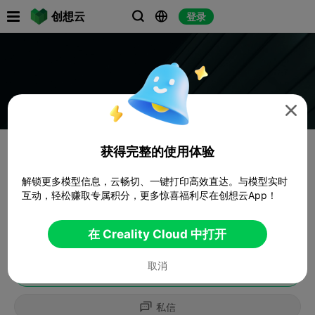

创想云
登录




获得完整的使用体验
解锁更多模型信息，云畅切、一键打印高效直达。与模型实时
互动，轻松赚取专属积分，更多惊喜福利尽在创想云App！
在 Creality Cloud 中打开
取消