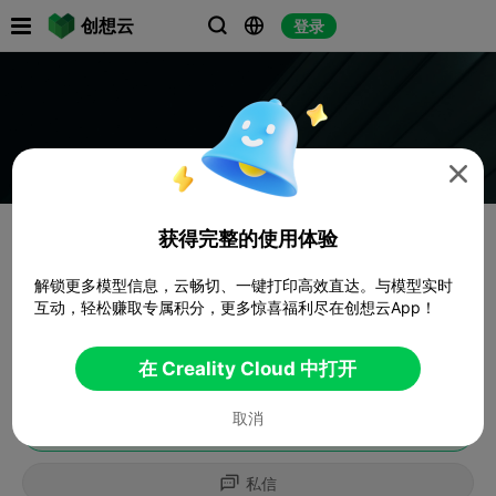

创想云
登录




获得完整的使用体验
解锁更多模型信息，云畅切、一键打印高效直达。与模型实时
互动，轻松赚取专属积分，更多惊喜福利尽在创想云App！
在 Creality Cloud 中打开
取消