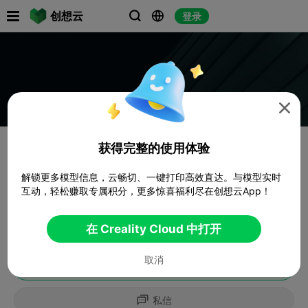

创想云
登录




获得完整的使用体验
解锁更多模型信息，云畅切、一键打印高效直达。与模型实时
互动，轻松赚取专属积分，更多惊喜福利尽在创想云App！
在 Creality Cloud 中打开
取消