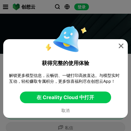

创想云
登录




获得完整的使用体验
解锁更多模型信息，云畅切、一键打印高效直达。与模型实时
互动，轻松赚取专属积分，更多惊喜福利尽在创想云App！
在 Creality Cloud 中打开
取消