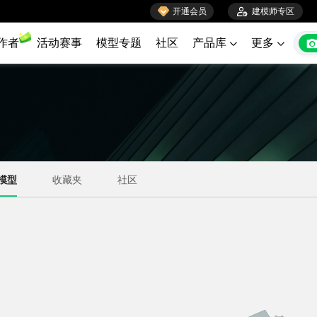

开通会员

建模师专区
作者
活动赛事
模型专题
社区
产品库
更多

