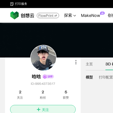
打印服务

AI
探索
创
MakeNow
FlowPrint

