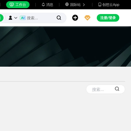
工作台
消息

国际站
创想云App







注册/登录


