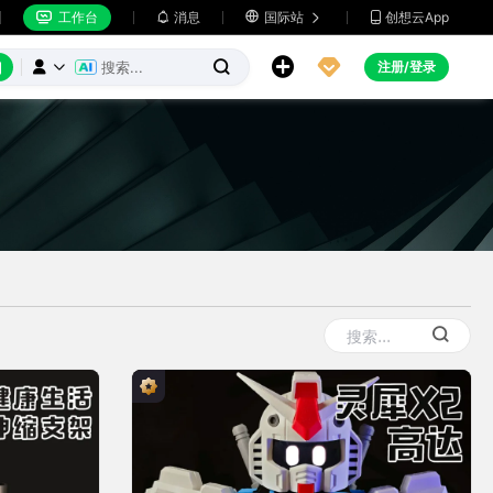
工作台
消息

国际站
创想云App







注册/登录


