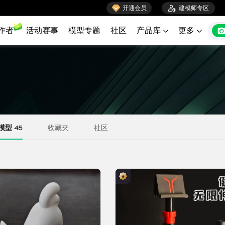

开通会员

建模师专区
作者
活动赛事
模型专题
社区
产品库
更多

