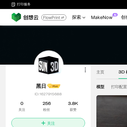
打印服务

AI
探索
创
MakeNow
FlowPrint

