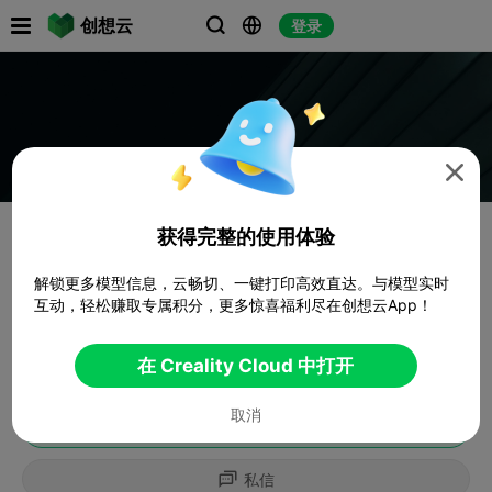

创想云
登录




获得完整的使用体验
解锁更多模型信息，云畅切、一键打印高效直达。与模型实时
互动，轻松赚取专属积分，更多惊喜福利尽在创想云App！
在 Creality Cloud 中打开
取消