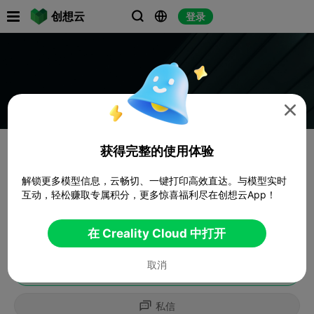

创想云
登录




获得完整的使用体验
解锁更多模型信息，云畅切、一键打印高效直达。与模型实时
互动，轻松赚取专属积分，更多惊喜福利尽在创想云App！
在 Creality Cloud 中打开
取消