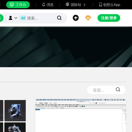
工作台
消息

国际站
创想云App







注册/登录


