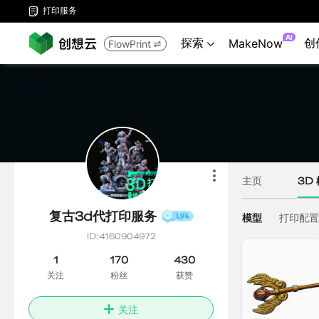
打印服务

AI
探索
创
MakeNow
FlowPrint

