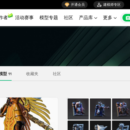

开通会员

建模师专区
作者
活动赛事
模型专题
社区
产品库
更多

