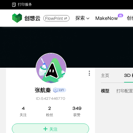
打印服务

AI
探索
创
MakeNow
FlowPrint

