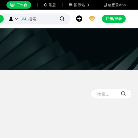
工作台
消息

国际站
创想云App







注册/登录


