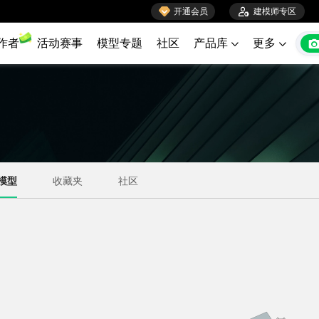

开通会员

建模师专区
作者
活动赛事
模型专题
社区
产品库
更多

