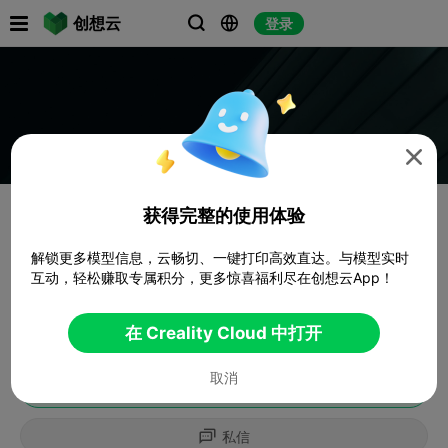

创想云
登录




获得完整的使用体验
解锁更多模型信息，云畅切、一键打印高效直达。与模型实时
互动，轻松赚取专属积分，更多惊喜福利尽在创想云App！
在 Creality Cloud 中打开
取消