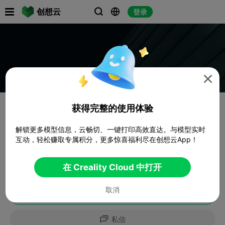

创想云
登录




获得完整的使用体验
解锁更多模型信息，云畅切、一键打印高效直达。与模型实时
互动，轻松赚取专属积分，更多惊喜福利尽在创想云App！
在 Creality Cloud 中打开
取消