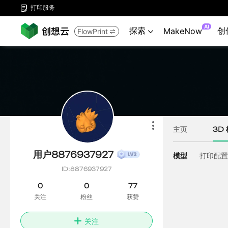
打印服务

AI
探索
创
MakeNow
FlowPrint

