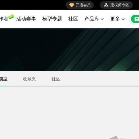

开通会员

建模师专区
作者
活动赛事
模型专题
社区
产品库
更多

