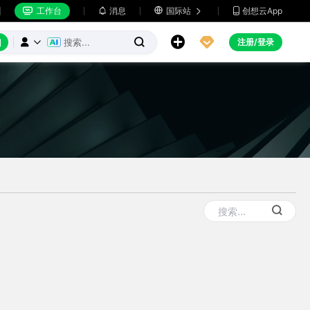
工作台
消息

国际站
创想云App







注册/登录


