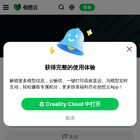

创想云
登录




获得完整的使用体验
解锁更多模型信息，云畅切、一键打印高效直达。与模型实时
互动，轻松赚取专属积分，更多惊喜福利尽在创想云App！
在 Creality Cloud 中打开
取消