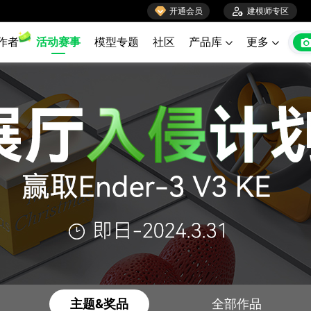

开通会员

建模师专区
作者
活动赛事
模型专题
社区
产品库
更多


主题&奖品
全部作品