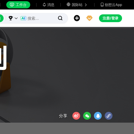
工作台
消息

国际站
创想云App







注册/登录



分享



