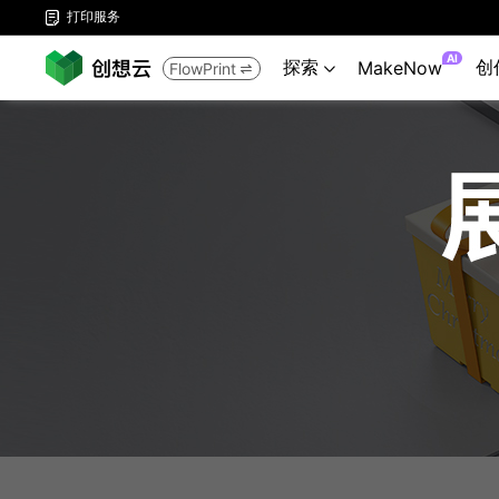
打印服务

AI
探索
创
MakeNow
FlowPrint

