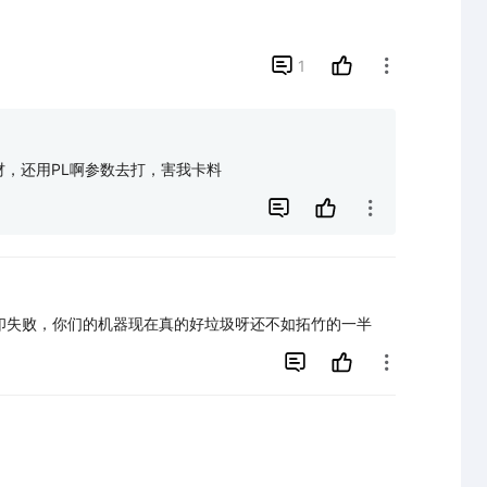

1

材，还用PL啊参数去打，害我卡料


印失败，你们的机器现在真的好垃圾呀还不如拓竹的一半

