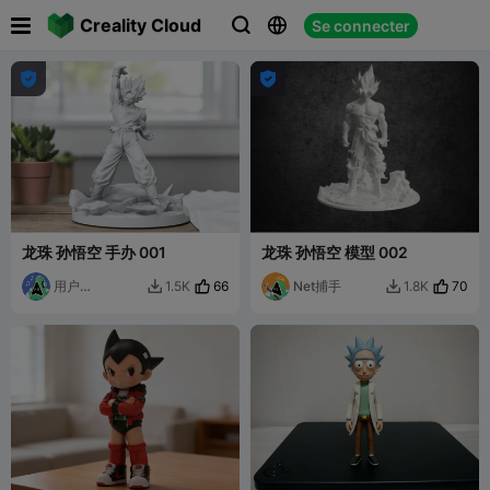

Creality Cloud
Se connecter





龙珠 孙悟空 手办 001
龙珠 孙悟空 模型 002
用户
66
Net捕手
70
1.5K
1.8K


6673526936