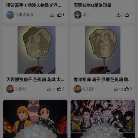
灌篮高手 1 动漫人物透光浮雕
无职转生Q版洛琪希
扇
世事皆看淡
1
术生
1
8


天官赐福扇子 芭蕉扇 花城 太
魔道祖师 扇子 浮雕芭蕉扇 魏
子 国漫 动漫 浮雕
无羡 蓝忘机 国漫 动漫
别别别
2
别别别
2
11
10

