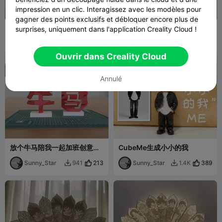
impression en un clic. Interagissez avec les modèles pour
gagner des points exclusifs et débloquer encore plus de
犬夜叉浮雕扇子 折扇 日漫 动
[一体件]CSgo-CF穿越火线同
surprises, uniquement dans l'application Creality Cloud !
漫
款M9军用匕首军刀模型玩具
别别别
12
手办摆件
Sunny_Star
81
63
1.1K


Ouvrir dans Creality Cloud

Annulé
放个牛马陪我一起加班创意装
CubeMe生成小小的我
饰模型摆件
Sunny_Star
213
Sunny_Star
389
941
1.4K

