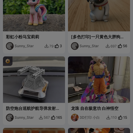
彩虹小粉马宝莉莉
[多色打印]一只黄色大胖狗比
耶开心高颜值POP可爱模型摆
Sunny_Star
3
件
Sunny_Star
56
79
697


防空炮台巡航护航导弹发射塔
龙珠 自在极意功 白神悟空
创意玩具摆件
Sunny_Star
165
3D打印 小白
15
567
110

