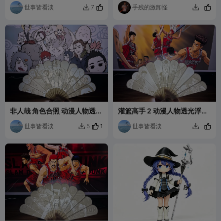
世事皆看淡
手残的激卸怪
7


非人哉 角色合照 动漫人物透光
灌篮高手 2 动漫人物透光浮雕
浮雕扇
扇
世事皆看淡
1
世事皆看淡
5

