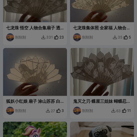
七龙珠 悟空 人物合集扇子 透
七龙珠集体照 全家福 人物合集
光浮雕 折扇 日漫
扇子 浮雕 折扇 日漫
别别别
23
别别别
5
331
35


狐妖小红娘 扇子 涂山苏苏 白
鬼灭之刃·蝶屋三姐妹 蝴蝶忍
月初 国漫 动漫 折扇 浮雕
蝴蝶香奈惠 栗花落香奈乎 日漫
别别别
3
动漫 扇子 折扇 浮雕
别别别
11
27
63

