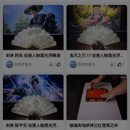
剑来 阿良 动漫人物透光浮雕扇
鬼灭之刃 17 动漫人物透光浮雕
扇
世事皆看淡
世事皆看淡
1
1
1


剑来 陈平安 动漫人物透光浮雕
镇魂街地狱神父红莲笔记本
扇