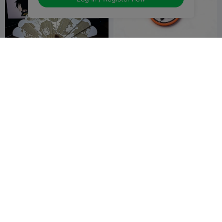
鬼灭之刃 8 水柱 富冈义勇 动漫
七龙珠悟空logo NFC 卡贴钥
人物浮雕扇
匙扣s
世事皆看淡
1
爱折腾的LEAN
3
3


鬼灭之刃 人物浮雕扇 6
鬼灭之刃 人物浮雕扇 5
世事皆看淡
1
世事皆看淡
8
3

