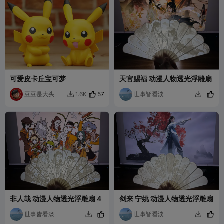
可爱皮卡丘宝可梦
天官赐福 动漫人物透光浮雕扇
豆豆是大头
57
世事皆看淡
1.6K


非人哉 动漫人物透光浮雕扇 4
剑来 宁姚 动漫人物透光浮雕扇
世事皆看淡
世事皆看淡

