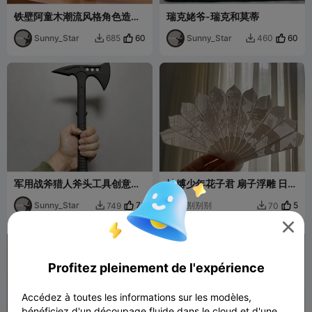
铁壁阿童木潮流风格角色造型
瑞克姥爷-瑞克和莫蒂
1POP可爱模型摆件
Sunny_Star
60
Sunny_Star
60
685
460


军用战斧猎人斧头工具创意战
地缚少年花子君 扇子浮雕 日漫
术玩具模型摆件CF穿越火线
动漫
Sunny_Star
76
别别别
5
749
70



Profitez pleinement de l'expérience
Accédez à toutes les informations sur les modèles,
bénéficiez d'un découpage fluide dans le cloud et d'une