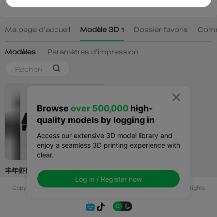

Browse
over 500,000
high-
quality models by logging in
Access our extensive 3D model library and
enjoy a seamless 3D printing experience with
clear.
Log in / Register now
Copyright © 2025 Shenzhen Creality 3D Technology Co., Ltd All Rights
Reserved.

