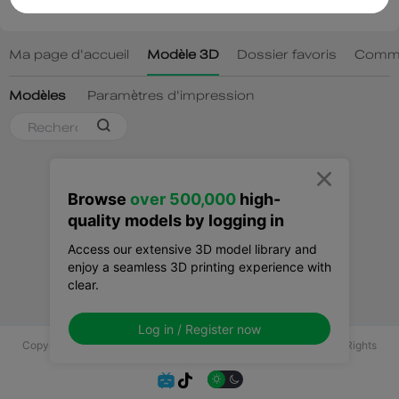

Browse
over 500,000
high-
quality models by logging in
Access our extensive 3D model library and
enjoy a seamless 3D printing experience with
clear.
Log in / Register now
Copyright © 2025 Shenzhen Creality 3D Technology Co., Ltd All Rights
Reserved.

