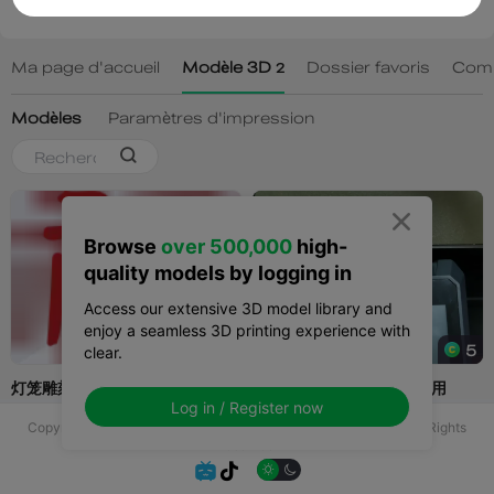

Browse
over 500,000
high-
quality models by logging in
Access our extensive 3D model library and
enjoy a seamless 3D printing experience with
clear.
Log in / Register now
Copyright © 2025 Shenzhen Creality 3D Technology Co., Ltd All Rights
Reserved.

