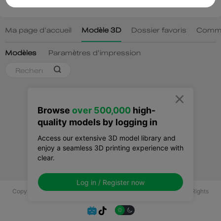

Browse
over 500,000
high-
quality models by logging in
Access our extensive 3D model library and
enjoy a seamless 3D printing experience with
clear.
Log in / Register now
Copyright © 2025 Shenzhen Creality 3D Technology Co., Ltd All Rights
Reserved.

