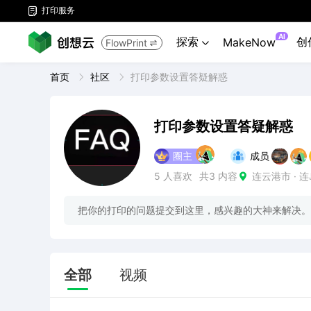
打印服务

AI
探索
创
MakeNow
FlowPrint


首页
社区
打印参数设置答疑解惑
打印参数设置答疑解惑
圈主
成员
5
人喜欢
共3
内容
连云港市 · 

把你的打印的问题提交到这里，感兴趣的大神来解决。
全部
视频