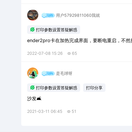
用户57929811060我就

打印参数设置答疑解惑
ender2pro卡在加热完成界面，要断电重启，不
2022-07-08 15:26
65

是毛球呀

打印参数设置答疑解惑
打印分享
沙发🛋
2021-03-11 06:45
51
