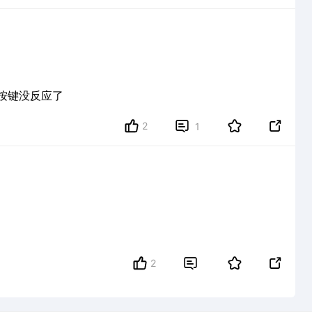
然按键没反应了
2


1
2

