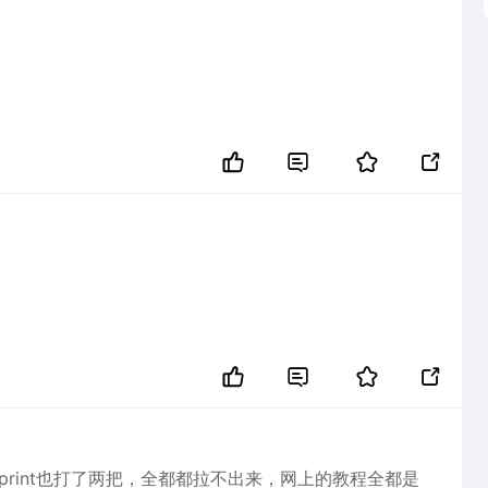




ality print也打了两把，全都都拉不出来，网上的教程全都是