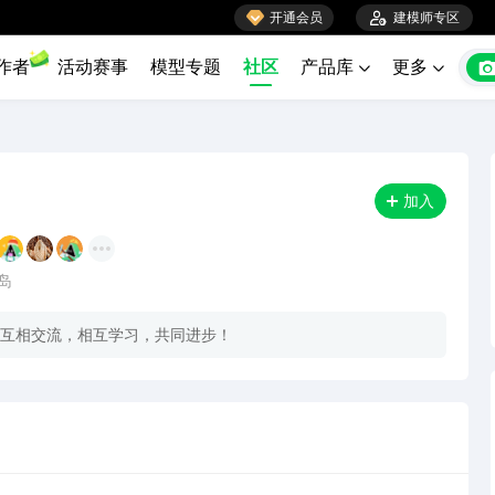

开通会员

建模师专区
作者
活动赛事
模型专题
社区
产品库
更多


加入
连岛
互相交流，相互学习，共同进步！