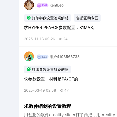
KentLeo

打印参数设置答疑解惑
售后互助专区
求HYPER PPA-CF参数配置，K1MAX。
2025-11-18 09:26
24

用户4193566733

打印参数设置答疑解惑
求参数设置，材料是PA/CF的
2025-03-19 02:58
47

求教伸缩剑的设置教程
用创想的软件creality slicer打了两把，用cre