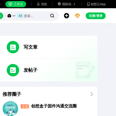
工作台
消息

国际站
创想云App







注册/登录



写文章
发帖子
推荐圈子

创想盒子固件沟通交流圈
官方