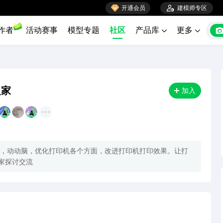

开通会员

建模师专区
作者
活动赛事
模型专题
社区
产品库
更多


之家
加入
，动动脑，优化打印机各个方面，改进打印机打印效果。让打
家探讨交流