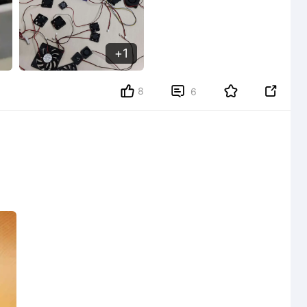
1
8


6