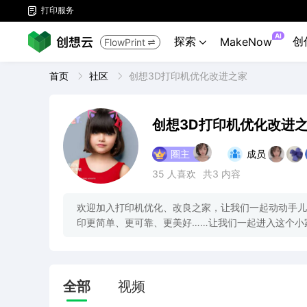
打印服务

AI
探索
创
MakeNow
FlowPrint


首页
社区
创想3D打印机优化改进之家
创想3D打印机优化改进
圈主
成员
35
人喜欢
共3
内容
欢迎加入打印机优化、改良之家，让我们一起动动手儿
印更简单、更可靠、更美好……让我们一起进入这个小
全部
视频