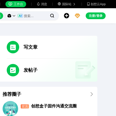
工作台
消息

国际站
创想云App







注册/登录



写文章
发帖子
推荐圈子

创想盒子固件沟通交流圈
官方