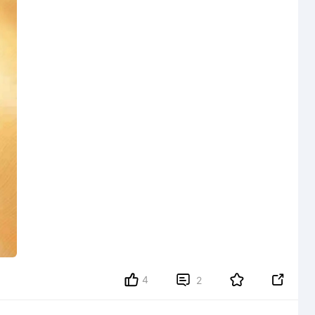
4


2