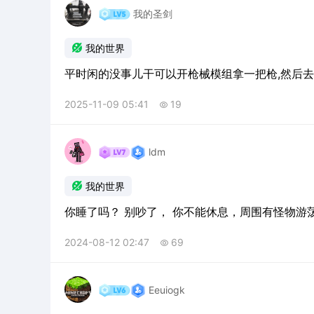
我的圣剑

我的世界
平时闲的没事儿干可以开枪械模组拿一把枪,然后
2025-11-09 05:41
19

ldm

我的世界
2024-08-12 02:47
69

Eeuiogk