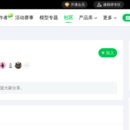

开通会员

建模师专区
作者
活动赛事
模型专题
社区
产品库
更多


加入
迎大家分享。