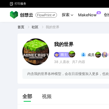
打印服务

AI
探索
创
MakeNow
FlowPrint


首页
社区
我的世界
我的世界
圈主
成员
38
人喜欢
共7
内容
内含我的世界各种模型，会在日后慢慢加入更多，也欢
全部
视频