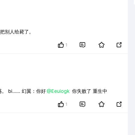
去把别人给毙了。
1


你睡了吗？ 别吵了， 你不能休息，周围有怪物游荡。 bi…… 幻翼：你好
@Eeuiogk
你失败了 重生中
1

