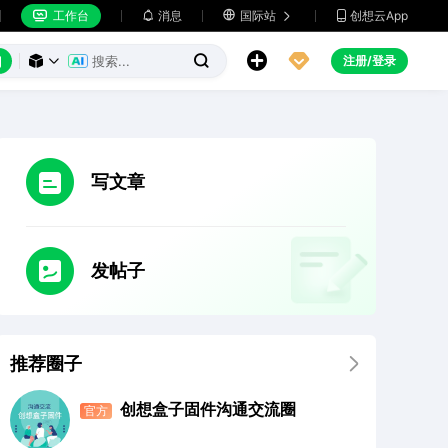
工作台
消息

国际站
创想云App







注册/登录



写文章
发帖子
推荐圈子

创想盒子固件沟通交流圈
官方