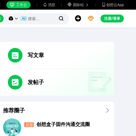
工作台
消息

国际站
创想云App







注册/登录



写文章
发帖子
推荐圈子

创想盒子固件沟通交流圈
官方