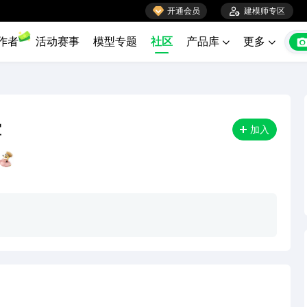

开通会员

建模师专区
作者
活动赛事
模型专题
社区
产品库
更多


室
加入