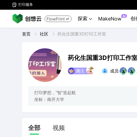
打印服务

AI
探索
创
MakeNow
FlowPrint


首页
社区
药化生国重3D打印工作室
药化生国重3D打印工作
圈主
成员
打印梦想，“智”造起航

坐标：南开大学
全部
视频