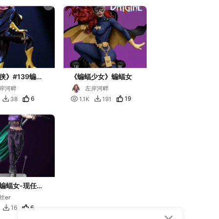
侠》#139蝙蝠
《蝙蝠少女》蝙蝠女
岸河畔
左岸河畔
6

19
38
1.1K
191


蝙蝠女-现任女
猛禽小队-海伦娜
丝er
内利
6
16
