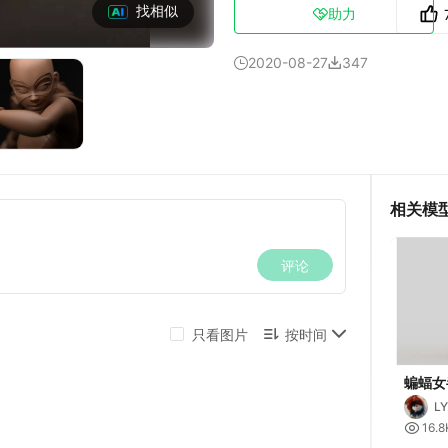
找相似
助力

2020-08-27
347


相关模
蝙蝠女
L

16.8