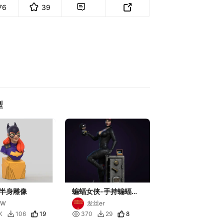
76
39


型
半身雕像
蝙蝠女侠-手持蝙蝠侠
玩偶-带场景
YW
发丝er
19

8
K
106
370
29

