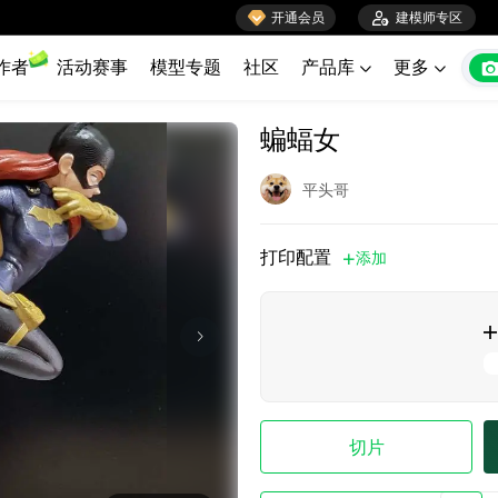

开通会员

建模师专区
作者
活动赛事
模型专题
社区
产品库
更多


蝙蝠女
平头哥
打印配置
添加


切片