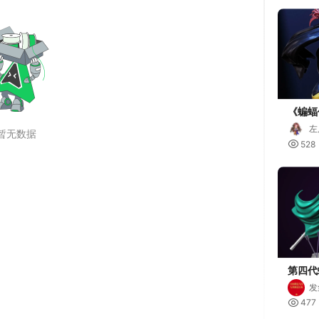
《蝙蝠
女孩
左

528
第四代
猎手-
发
·贝蒂

477