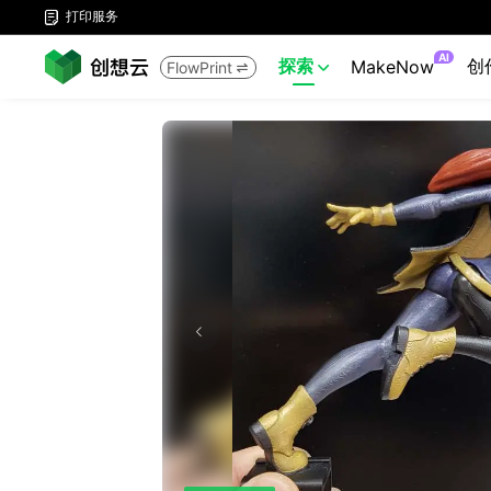
打印服务

AI
探索
创
MakeNow
FlowPrint

