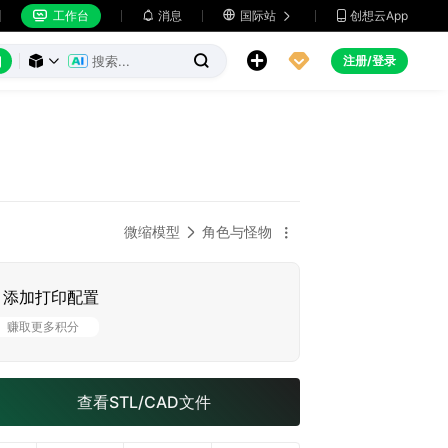
工作台
消息

国际站
创想云App







注册/登录



微缩模型
角色与怪物


添加打印配置
赚取更多积分
查看STL/CAD文件