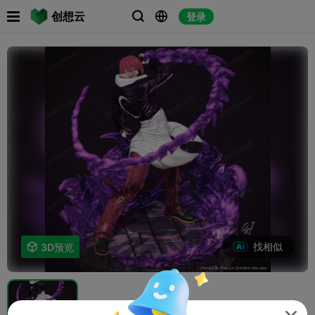

创想云
登录



找相似

3D预览