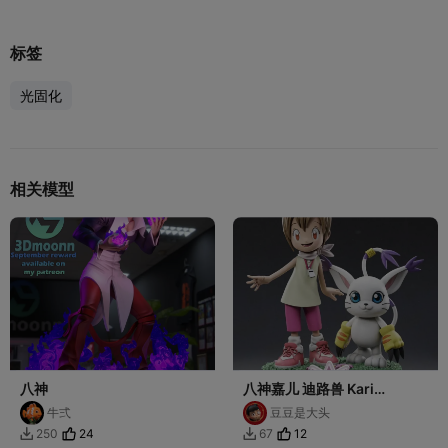
标签
光固化
相关模型
八神
八神嘉儿 迪路兽 Kari
Tailmon 数码宝贝
牛弍
豆豆是大头
24
12
250
67

