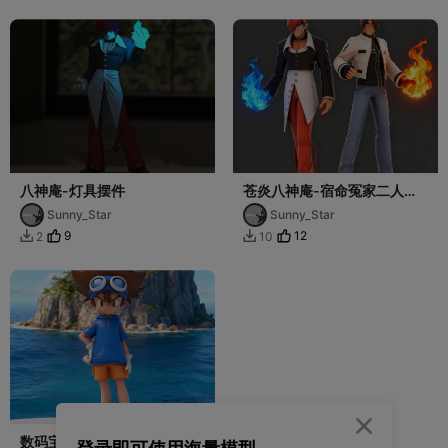
八神庵-灯具摆件
苍炎八神庵-宿命冤家二人组-
拳皇-草薙京＆八神庵-KOF手
Sunny_Star
Sunny_Star
办
9
12
2
10



数码宝贝-八神太一-当年被选