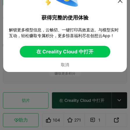

八神八神
获得完整的使用体验
辉辉
解锁更多模型信息，云畅切、一键打印高效直达。与模型实时
互动，轻松赚取专属积分，更多惊喜福利尽在创想云App！
打印配置
添加
微缩模型
角色与怪物



在 Creality Cloud 中打开
添加打印配置
取消

赚取更多积分
切片
在 Creality Cloud 中打开

助力
104
271
1


