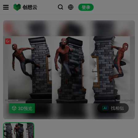

创想云
登录



找相似

3D预览