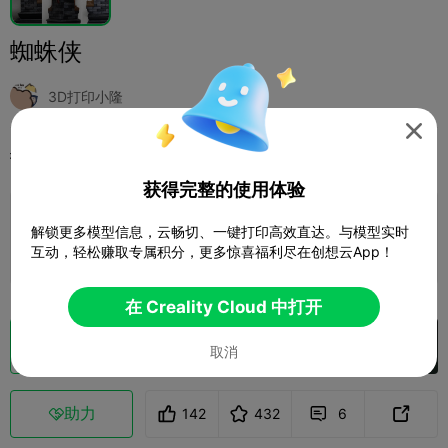
蜘蛛侠
3D打印小隆

打印配置
添加
微缩模型
角色与怪物



获得完整的使用体验
添加打印配置

解锁更多模型信息，云畅切、一键打印高效直达。与模型实时
互动，轻松赚取专属积分，更多惊喜福利尽在创想云App！
赚取更多积分
在 Creality Cloud 中打开
切片
在 Creality Cloud 中打开

取消
助力
142
432
6


