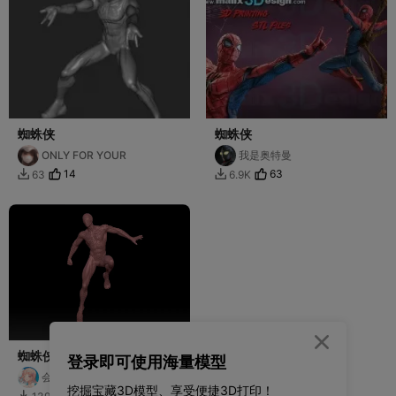
蜘蛛侠
蜘蛛侠
ONLY FOR YOUR
我是奥特曼
14
63
63
6.9K



蜘蛛侠
登录即可使用海量模型
会飞 断腿的鱼
挖掘宝藏3D模型、享受便捷3D打印！
27