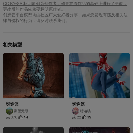
CC BY-SA 标明原创为创作者，如果在原作品的基础上进行了更改，
更改后的作品依然要标明原作者。
创想云平台模型均由社区广大爱好者分享，如果您发现有违反相关法
律与侵权的行为，请及时联系我们。
相关模型
蜘蛛侠
蜘蛛侠
期望无限
呀哈喽
44
19
376
22

