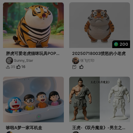
200
胖虎可爱老虎猫咪玩具POP可
20250718003愤怒的小老虎
爱模型摆件
Sunny_Star
张飞打印
16
35


哆啦A梦一家耳机盒
王虎-《双丹魔皇》-男主之
一-人物形象3D 手办