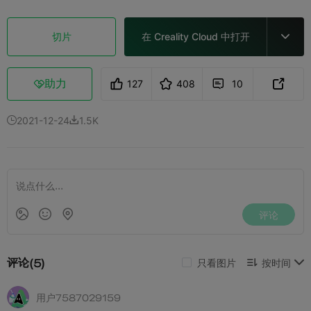
切片
在 Creality Cloud 中打开

助力
127
408
10



2021-12-24
1.5K

