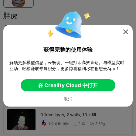
胖虎
自制玩具真香

打印配置 (2)
添加
微缩模型
角色与怪物


获得完整的使用体验

解锁更多模型信息，云畅切、一键打印高效直达。与模型实时
全部
K2 Plus
K2 Pro
K2
K2 SE
SPARKX 
互动，轻松赚取专属积分，更多惊喜福利尽在创想云App！
0.1mm layer, 2 walls, 10 infill
在 Creality Cloud 中打开
1 盘
01h 16m
6.36g



取消
0.1mm layer, 2 walls, 10 infill
1 盘
01h 16m
8.59g


