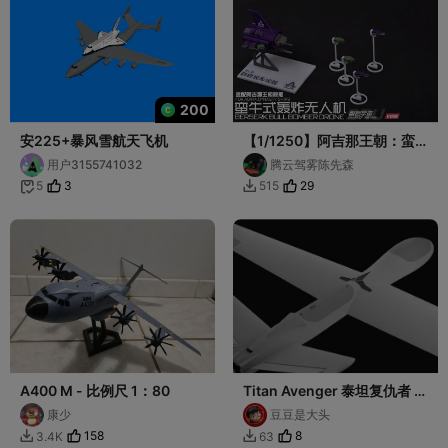
200
安225+暴风雪航天飞机
【1/1250】阿吉那王朝：蛮
牛式超重型轰炸无人机
用户3155741032
腾云驾雾陈先森
3
29
5
515


A400 M - 比例尺 1：80
Titan Avenger 泰坦复仇者 翼
展2.2M飞机模型航模
康少
豆豆是大头
158
8
3.4K
63

