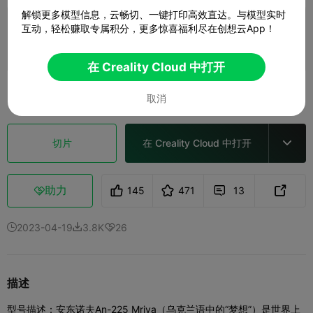
解锁更多模型信息，云畅切、一键打印高效直达。与模型实时
0.16mm layer, 2 walls, 10 infill
互动，轻松赚取专属积分，更多惊喜福利尽在创想云App！
1 盘
11h 27m
245.05g



在 Creality Cloud 中打开
查看更多

取消
切片
在 Creality Cloud 中打开

助力
145
471
13



2023-04-19
3.8K
26



描述
型号描述：
安东诺夫An-225 Mriya（乌克兰语中的“梦想”）是世界上