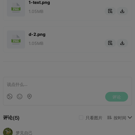
1-text.png
1.05MB


d-2.png
1.05MB

