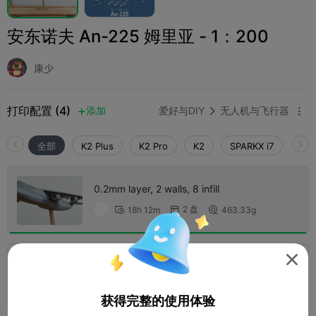
安东诺夫 An-225 姆里亚 - 1：200
康少
打印配置 (4)
添加
爱好与DIY
无人机与飞行器



全部
K2 Plus
K2 Pro
K2
SPARKX i7
Crea
0.2mm layer, 2 walls, 8 infill
2 盘
18h 12m
463.33g




0.2mm layer, 2 walls, 15% infill
1 盘
08h 32m
278.36g



获得完整的使用体验