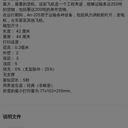
最大，最重的货机。这架飞机是一个工程奇迹，能够运输多达250吨
的货物，包括重达200吨的单件货物。
在运行期间，An-225用于运输各种设备，包括风力涡轮机叶片，发电
机，火车甚至其他飞机。
模型尺寸：
长度： 42 厘米
翼展： 44 厘米
打印设置：
层高：0.2毫米
外壁： 2
底层： 3
顶层：5
填充：0%（支架除外：25%）
无支撑
最短层长：5秒
周界发生器：经典（非蛛形）
所需的最小打印量为 77x102x210mm。
说明文件