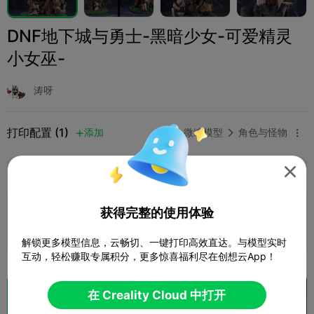
DNF地下城与勇士-黑暗少女-可爱精灵
小女巫-
涛呀
打印配置 (1)
添加
微缩模型
角色与怪物



全部
K2 Plus
K2 Pro
K2
K2 SE
SPARKX 

0.2mm layer, 2 walls, 15% infill
获得完整的使用体验
10 盘
2d 07h
897.04g



解锁更多模型信息，云畅切、一键打印高效直达。与模型实时
互动，轻松赚取专属积分，更多惊喜福利尽在创想云App！
在 Creality Cloud 中打开
切片
在 Creality Cloud 中打开
