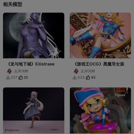
相关模型
《龙与地下城》Eilistraee
《游戏王OCG》黑魔导女孩
左岸河畔
左岸河畔
20
45
237
433

