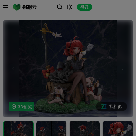

创想云
登录



找相似

3D预览