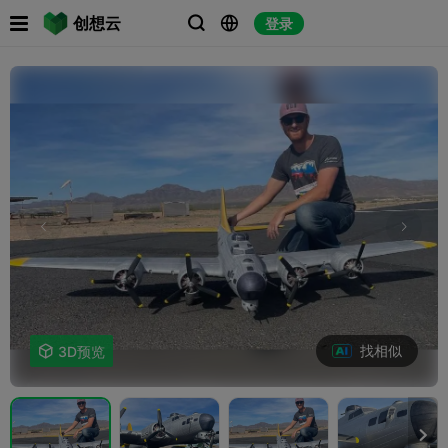

创想云
登录



找相似

3D预览
