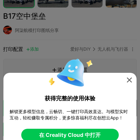
B17空中堡垒
阿柒航模打印图纸分享
打印配置
添加
爱好与DIY
无人机与飞行器



添加打印配置

赚取更多积分

获得完整的使用体验
切片
在 Creality Cloud 中打开

解锁更多模型信息，云畅切、一键打印高效直达。与模型实时
互动，轻松赚取专属积分，更多惊喜福利尽在创想云App！
助力
97
269
16



在 Creality Cloud 中打开