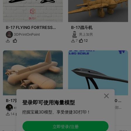
B-17 FLYING FORTRESS
B-17战斗机
WARBIRD WW2 | 2D WALL
3DPrintOnPoint
男上加男
ART
12
7



B-17轰炸机
诺斯罗普 B-2 精灵 - 1/80 比
登录即可使用海量模型
例
xsz
此号作废26年7月1号全部模
挖掘宝藏3D模型、享受便捷3D打印！
型将下架
4
30
14
354


立即登录/注册