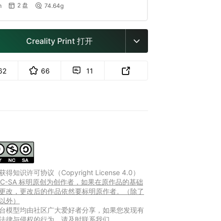
2 盘
m
74.64g


Creality Print 打开

62
66
11


得知识许可协议（Copyright License 4.0）
-NC-SA 标明原创为创作者，如果在原作品的基础
更改，更改后的作品依然要标明原作者。（除了
以外）
台模型均由社区广大爱好者分享，如果您发现有
法律与侵权的行为，请及时联系我们。