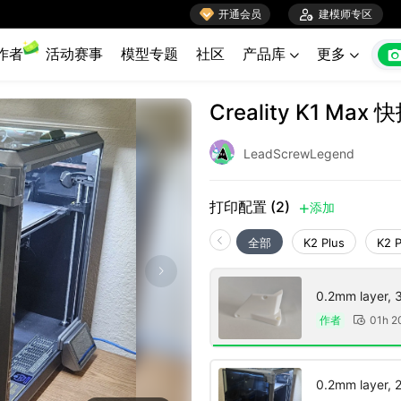

开通会员

建模师专区
作者
活动赛事
模型专题
社区
产品库
更多


Creality K1 Ma
LeadScrewLegend
打印配置 (2)
添加

全部
K2 Plus
K2 
0.2mm layer, 3 
作者
01h 2

0.2mm layer, 2 