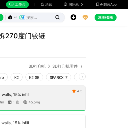
工作台
消息

国际站
创想云App







注册/登录



x 快拆270度门铰链
3D打印机
3D打印机零件


Pro
K2
K2 SE
SPARKX i7
Creality Hi
Ender-3 V4
4.5

walls, 15% infill
1 盘
0m
45.54g


walls, 15% infill