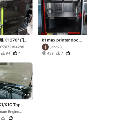
 K1 270° 门铰
k1 max printer door
seal for 270 degress
户7672194289
jono23
hinges
7

94
489
7


G
I
F
K1/K1C Top
Hinge⚙️⚙️⚙️
eam Engine
rage
