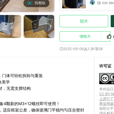
找相似
02h 36

切片

助力

2025-09-06
1.2K
28



许可证
计，门体可轻松拆卸与重装
角美学
耗材，无需支撑结构
本作品已获
CC BY
上进行了
备4颗新的M3x12螺丝即可使用！
商业用途
创想云平
，适应框架公差，确保玻璃门平稳均匀压合密封
违反相关