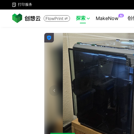
打印服务

AI
探索
创
MakeNow
FlowPrint


