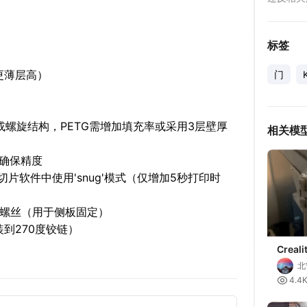
标签
更薄层高）
门
方或螺旋结构，PETG需增加填充率或采用3层壁厚
相关模
序确保精度
片软件中使用'snug'模式（仅增加5秒打印时
色螺丝（用于侧板固定）
装到270度铰链）
Creali
门铰链
北

4.4