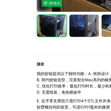

3D预览
描述
我的铰链提供以下独特功能：
A. 快拆设
B. 简约铰链造型，完美契合Max系列的棱
C. 优化打印效率：最短打印时长，最少
D. 无需组装，免热熔嵌件
E. 近乎零支撑
您只需打印4个STL文件并准
铰臂螺丝间距较宽，可进行约1毫米的微调