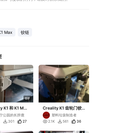
K1 Max
铰链
型
G
I
F
ty K1 和 K1 Max
Creality K1 齿轮门铰
齿轮打印到位
链（搬运）
宁公园的长脖鹿
塑料垃圾制造者
27

36
K
301
2.1K
561

