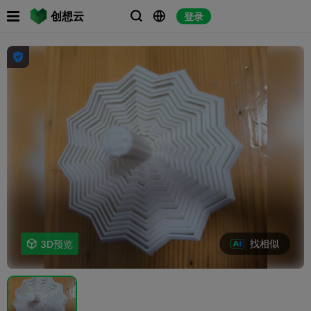

创想云
登录




找相似

3D预览