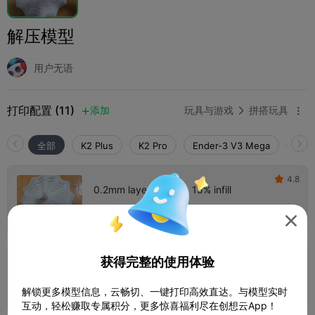
解压模型
用户无语
打印配置 (11)
添加
玩具与游戏
拼搭玩具



全部
K2 Plus
K2 Pro
Ender-3 V3 Mega
K2
4.8

0.2mm layer, 2 walls, 15% infill
1 盘
作者
02h 09m
39.00g




5.0

获得完整的使用体验
0.2mm layer, 2 walls, 15% infill
1 盘
03h 17m
101.17g



解锁更多模型信息，云畅切、一键打印高效直达。与模型实时
互动，轻松赚取专属积分，更多惊喜福利尽在创想云App！