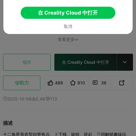
0.2mm layer, 2 walls, 15 infill
在 Creality Cloud 中打开
1 盘
01h 46m
37.61g



取消
查看更多

切片
在 Creality Cloud 中打开

助力
486
910
36



2025-10-06
5.4K
113



描述
十二角星形造型自带焦点。上下移、旋转、提起，三招解锁趣味玩